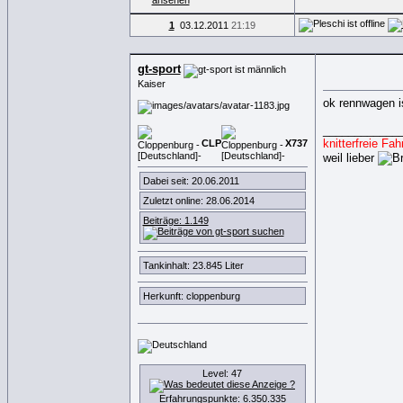
1
03.12.2011
21:19
gt-sport
Kaiser
ok rennwagen i
____________
knitterfreie Fahr
CLP
X
7
3
7
weil lieber
Dabei seit: 20.06.2011
Zuletzt online: 28.06.2014
Beiträge: 1.149
Tankinhalt: 23.845 Liter
Herkunft: cloppenburg
Level: 47
Erfahrungspunkte: 6.350.335