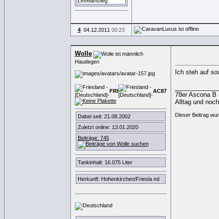
4
04.12.2011
00:23
Wolle
Haudegen
Ich steh auf s
____________
FRI
AC
8
7
78er Ascona B m
Alltag und noc
Dieser Beitrag wur
Dabei seit: 21.08.2002
Zuletzt online: 13.01.2020
Beiträge: 745
Tankinhalt: 16.075 Liter
Herkunft: Hohenkirchen/Friesla nd