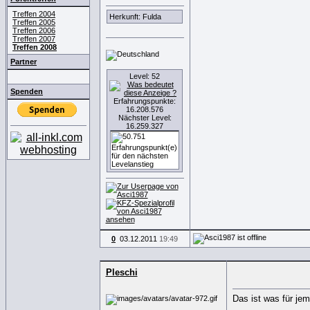
Treffen 2004
Herkunft: Fulda
Treffen 2005
Treffen 2006
Treffen 2007
Treffen 2008
Partner
Level: 52
Spenden
Erfahrungspunkte:
16.208.576
Nächster Level:
16.259.327
0
03.12.2011
19:49
Pleschi
Das ist was für je