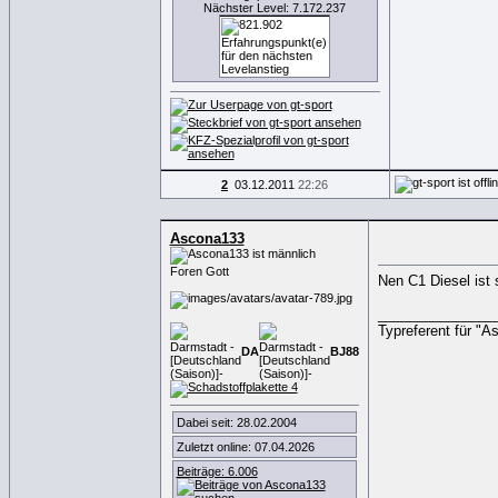
Nächster Level: 7.172.237
2
03.12.2011
22:26
Ascona133
Foren Gott
Nen C1 Diesel ist 
_______________
Typreferent für "A
DA
BJ
88
Dabei seit: 28.02.2004
Zuletzt online: 07.04.2026
Beiträge: 6.006