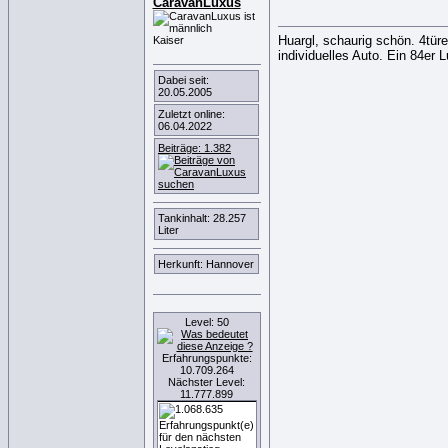
CaravanLuxus
Huargl, schaurig schön. 4türe
Kaiser
individuelles Auto. Ein 84er
Dabei seit:
20.05.2005
Zuletzt online:
06.04.2022
Beiträge: 1.382
Tankinhalt: 28.257
Liter
Herkunft: Hannover
Level: 50
Erfahrungspunkte:
10.709.264
Nächster Level:
11.777.899