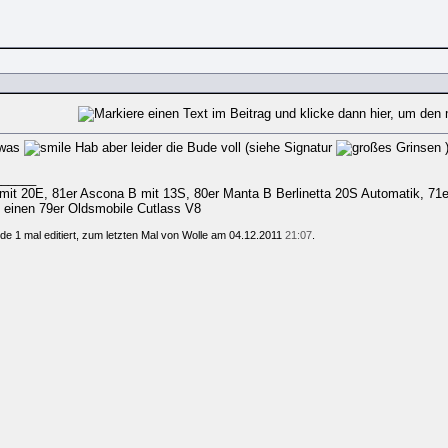
owas
Hab aber leider die Bude voll (siehe Signatur
______
it 20E, 81er Ascona B mit 13S, 80er Manta B Berlinetta 20S Automatik, 71er
h einen 79er Oldsmobile Cutlass V8
de 1 mal editiert, zum letzten Mal von Wolle am 04.12.2011
21:07
.