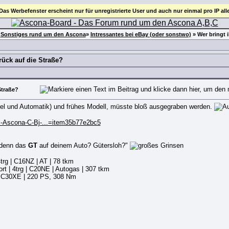
 Das Werbefenster erscheint nur für unregistrierte User und auch nur einmal pro IP all
»
Sonstiges rund um den Ascona
»
Intressantes bei eBay (oder sonstwo)
»
Wer bringt 
rück auf die Straße?
Straße?
sel und Automatik) und frühes Modell, müsste bloß ausgegraben werden.
l-Ascona-C-Bj-...=item35b77e2bc5
 denn das
GT
auf deinem Auto? Gütersloh?"
4trg | C16NZ | AT | 78 tkm
rt | 4trg | C20NE | Autogas | 307 tkm
 | C30XE | 220 PS, 308 Nm