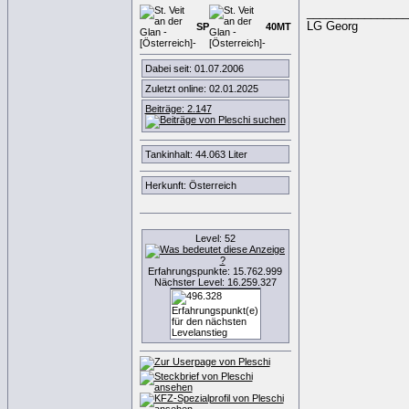
________________
LG Georg
SP
40
M
T
Dabei seit: 01.07.2006
Zuletzt online: 02.01.2025
Beiträge: 2.147
Tankinhalt: 44.063 Liter
Herkunft: Österreich
Level: 52
Erfahrungspunkte: 15.762.999
Nächster Level: 16.259.327