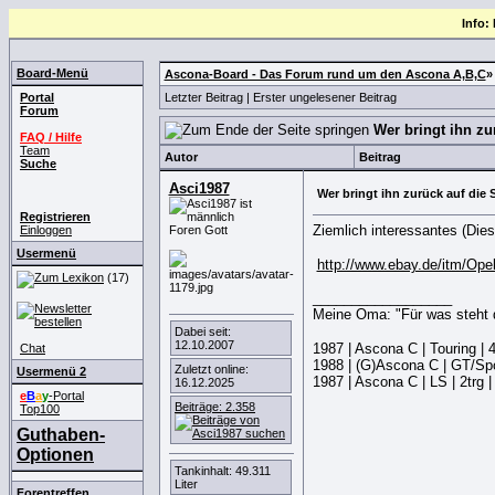
Info:
Board-Menü
Ascona-Board - Das Forum rund um den Ascona A,B,C
Portal
Letzter Beitrag
|
Erster ungelesener Beitrag
Forum
Wer bringt ihn zu
FAQ / Hilfe
Team
Autor
Beitrag
Suche
Asci1987
Wer bringt ihn zurück auf die 
Registrieren
Ziemlich interessantes (Die
Einloggen
Foren Gott
Usermenü
http://www.ebay.de/itm/Ope
(17)
__________________
Meine Oma: "Für was steht
Dabei seit:
12.10.2007
1987 | Ascona C | Touring | 
Chat
1988 | (G)Ascona C | GT/Spo
Zuletzt online:
Usermenü 2
1987 | Ascona C | LS | 2trg
16.12.2025
e
B
a
y
-Portal
Beiträge: 2.358
Top100
Guthaben-
Optionen
Tankinhalt: 49.311
Liter
Forentreffen