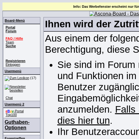
Info: Das Werbefenster erscheint nur für
Board-Menü
Ihnen wird der Zutrit
Portal
Forum
Aus einem der folgend
FAQ / Hilfe
Team
Suche
Berechtigung, diese S
Registrieren
Sie sind im Forum 
Einloggen
Usermenü
und Funktionen im
(17)
Benutzer zugänglich
Eingabemöglichkeit
Chat
Usermenü 2
anzumelden.
Falls
e
B
a
y
-Portal
Top100
dies hier tun
.
Guthaben-
Optionen
Ihr Benutzeraccoun
Forentreffen