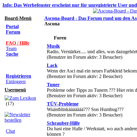
Info: Das Werbefenster erscheint nur für unregistrierte User un
Board-Menü
Ascona-Board - Das Forum rund um den As
Ascona
Portal
Forum
Foren
FAQ / Hilfe
Musik
Team
Radio, Verstärker..... und alles, was dazugehör
Suche
(Benutzer im Forum aktiv: 3 Besucher)
Lack
Wenn der Asci mal ein neues Farbkleid bekomme
Registrieren
(Benutzer im Forum aktiv: 2 Besucher)
Einloggen
Tuner
Usermenü
Probleme oder Tipps zu Tunern ??? Hier rein 
(Benutzer im Forum aktiv: 3 Besucher)
(17)
TÜV-Probleme
Wuästblinkäääääää??? Son Humbug???
(Benutzer im Forum aktiv: 3 Besucher)
Schrauber-Hilfe
Du hast eine Halle / Werkstatt, wo auch ander
Chat
können ?