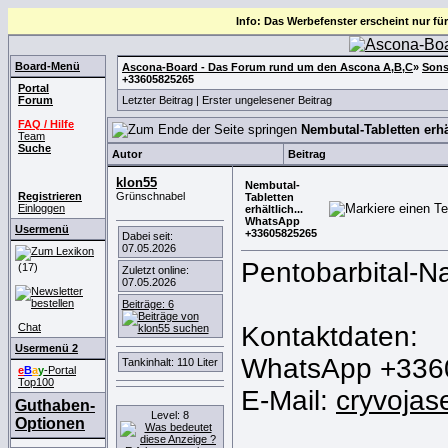
Info: Das Werbefenster erscheint nur für
Board-Menü
Ascona-Board - Das Forum rund um den Ascona A,B,C
»
Sons
+33605825265
Portal
Forum
Letzter Beitrag
|
Erster ungelesener Beitrag
FAQ / Hilfe
Nembutal-Tabletten erh
Team
Suche
Autor
Beitrag
klon55
Nembutal-
Registrieren
Grünschnabel
Tabletten
Einloggen
erhältlich...
WhatsApp
Usermenü
+33605825265
Dabei seit:
07.05.2026
Pentobarbital-
(17)
Zuletzt online:
07.05.2026
Beiträge: 6
Chat
Kontaktdaten:
Usermenü 2
WhatsApp +336
Tankinhalt: 110 Liter
e
B
a
y
-Portal
Top100
E-Mail:
cryvojas
Guthaben-
Level: 8
Optionen