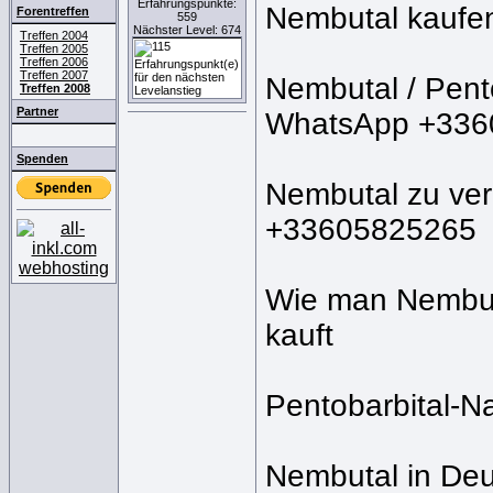
Erfahrungspunkte:
Nembutal kaufen
Forentreffen
559
Nächster Level: 674
Treffen 2004
Treffen 2005
Treffen 2006
Treffen 2007
Nembutal / Pent
Treffen 2008
Partner
WhatsApp +336
Spenden
Nembutal zu ver
+33605825265
Wie man Nembuta
kauft
Pentobarbital-Na
Nembutal in De