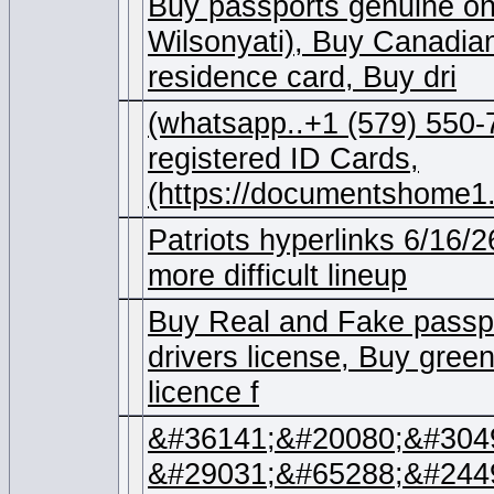
Buy passports genuine on
Wilsonyati), Buy Canadia
residence card, Buy dri
(whatsapp..+1 (579) 550-
registered ID Cards,
(https://documentshome1.
Patriots hyperlinks 6/16/
more difficult lineup
Buy Real and Fake passpo
drivers license, Buy green
licence f
&#36141;&#20080;&#304
&#29031;&#65288;&#244