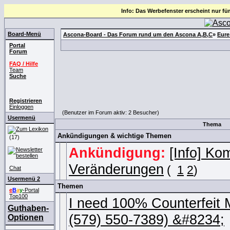
Info: Das Werbefenster erscheint nur für
Board-Menü
Ascona-Board - Das Forum rund um den Ascona A,B,C
»
Eure
Portal
Forum
FAQ / Hilfe
Team
Suche
Registrieren
Einloggen
(Benutzer im Forum aktiv: 2 Besucher)
Usermenü
Thema
Ankündigungen & wichtige Themen
(17)
Ankündigung:
[Info] K
Veränderungen
(
1
2
)
Chat
Usermenü 2
Themen
e
B
a
y
-Portal
Top100
I need 100% Counterfeit 
Guthaben-
(579) 550-7389) &#8234;
Optionen