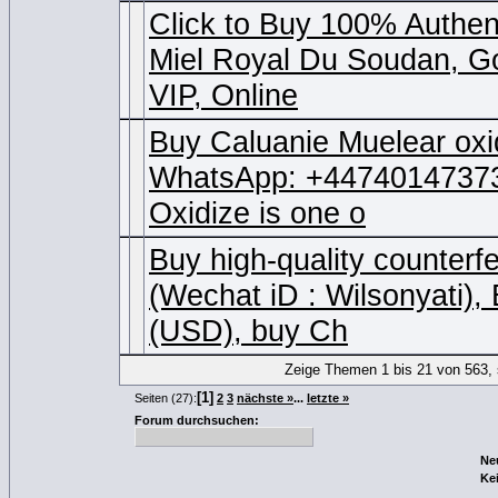
Click to Buy 100% Authen
Miel Royal Du Soudan, G
VIP, Online
Buy Caluanie Muelear ox
WhatsApp: +44740147373
Oxidize is one o
Buy high-quality counterf
(Wechat iD : Wilsonyati),
(USD), buy Ch
Zeige Themen 1 bis 21 von 563, 
[1]
Seiten (27):
2
3
nächste »
...
letzte »
Forum durchsuchen:
Ne
Ke