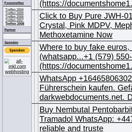
(https://documentshome1.
Forentreffen
Treffen 2004
Treffen 2005
Click to Buy Pure JWH-
Treffen 2006
Treffen 2007
Crystal, Pink MDPV, Mep
Treffen 2008
Partner
Methoxetamine Now
Spenden
Where to buy fake euros, 
(whatsapp...+1 (579) 550
(https://documentshome1
WhatsApp +16465806302, 
Führerschein kaufen. Gef
darkwebdocuments.net. D
Buy Nembutal Pentobarbita
Tramadol WhatsApp: +44
reliable and truste