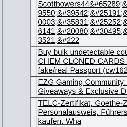
Scottbowers44&#65289;
9550;&#39542;&#25191;
0003;&#35831;&#25252;
6141;&#20080;&#30495;
3521;&#222
Buy bulk undetectable co
CHEM CLONED CARDS 
fake/real Passport (cw16
EZG Gaming Community:
Giveaways & Exclusive D
TELC-Zertifikat, Goethe-Z
Personalausweis, Führersc
kaufen. Wha