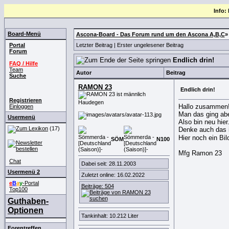
Info:
Board-Menü
Ascona-Board - Das Forum rund um den Ascona A,B,C
Portal
Letzter Beitrag
|
Erster ungelesener Beitrag
Forum
Endlich drin!
FAQ / Hilfe
Team
Autor
Beitrag
Suche
RAMON 23
Endlich drin!
Registrieren
Haudegen
Hallo zusammen
Einloggen
Man das ging abe
Usermenü
Also bin neu hie
(17)
Denke auch das 
Hier noch ein Bi
SÖM
N
100
Mfg Ramon 23
Chat
Dabei seit: 28.11.2003
Usermenü 2
Zuletzt online: 16.02.2022
e
B
a
y
-Portal
Beiträge: 504
Top100
Guthaben-
Optionen
Tankinhalt: 10.212 Liter
Forentreffen