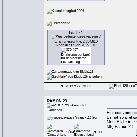
Level: 42
Erfahrungspunkte: 2.654.610
Nächster Level: 3.025.107
3
01.12.2003
20:12
RAMON 23
Haudegen
Hier das verspr
Es hat zwar etwas
Mehr Bilder in m
Mfg Ramon 23
SÖM
N
100