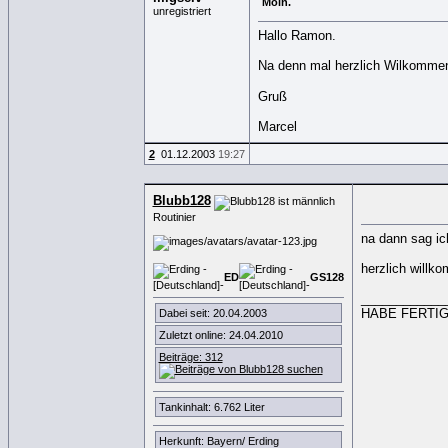
Moin.
unregistriert
Hallo Ramon.
Na denn mal herzlich Wilkommen
Gruß
Marcel
2
01.12.2003
19:27
Blubb128
Routinier
na dann sag ic
herzlich willk
ED
GS
1
2
8
____________
HABE FERTIG da
Dabei seit: 20.04.2003
Zuletzt online: 24.04.2010
Beiträge: 312
Tankinhalt: 6.762 Liter
Herkunft: Bayern/ Erding