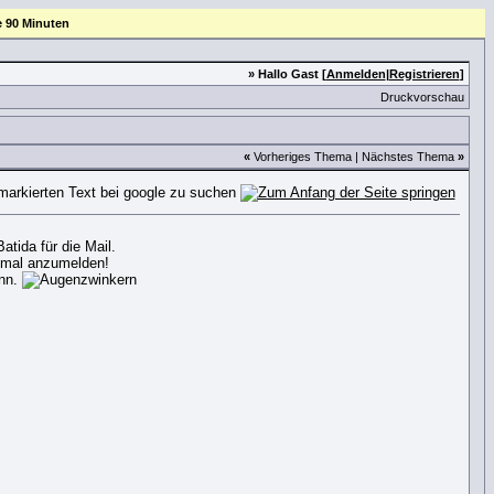
e 90 Minuten
» Hallo Gast [
Anmelden
|
Registrieren
]
Druckvorschau
«
Vorheriges Thema
|
Nächstes Thema
»
tida für die Mail.
h mal anzumelden!
ann.