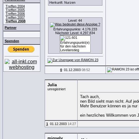
Herkunft: Nurzen
Treffen 2004
Treffen 2005
Treffen 2006
Treffen 2007
Level: 44
Treffen 2008
Partner
Erfahrungspunkte: 4.176.233
Nächster Level: 4.297.834
Spenden
0
01.12.2003
08:52
Julia
unregistriert
Tach auch,
nen Bild sieht man nicht. Auf jed
Mehr Benutzer können es ja nur 
ein herzliches Willkommen von J
1
01.12.2003
14:27
migselv