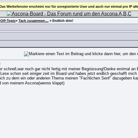
 Das Werbefenster erscheint nur für unregistrierte User und auch nur einmal pro IP all
»
Off-Topic
»
Tach zusammen....
»
Endlich drin!
!
r schnell,war noch gar nicht fertig mit meiner Begrüssung!Danke erstmal an Ba
r.Lese schon seit einiger zeit im Board und habes jetzt endlich geschafft mic
ich zu dem ein oder anderen Thema meinen "Fachlichen Senf" dazugeben k
ld von meinem Ascona(wenns klappt)