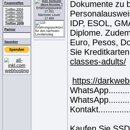
Dokumente zu be
Forentreffen
Erfahrungspunkte:
Treffen 2004
Personalausweis
17.351
Treffen 2005
Nächster Level:
Treffen 2006
17.484
Treffen 2007
IDP, ESOL, GM
Treffen 2008
Partner
Diplome. Zudem 
Euro, Pesos, Do
Spenden
Sie Kreditkarte
classes-adults/
https://darkwe
WhatsApp.........
WhatsApp.........
Kontakt........
Kaufen Sie SSD-