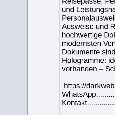
Reisepässe, Pe
und Leistungsna
Personalausweis
Ausweise und Re
hochwertige Dok
modernsten Verv
Dokumente sind 
Hologramme: id
vorhanden – Sch
https://darkwe
WhatsApp........
Kontakt........