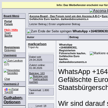
Info: Das Werbefenster erscheint nur für
Board-Menü
Ascona-Board - Das Forum rund um den Ascona A,B,C
»
Eure
Gefälschte Euro kaufen. darkwebdocuments.n
Portal
Forum
Letzter Beitrag
|
Erster ungelesener Beitrag
FAQ / Hilfe
WhatsApp +16465806302,
Team
Suche
Autor
Beitrag
markcarlson
WhatsApp
Registrieren
Tripel-As
+16465806302,
Einloggen
Registrierten
Führerschein kaufen.
Usermenü
Gefälschte Euro
Dabei seit:
kaufen.
24.04.2026
darkwebdocuments.n
(17)
Zuletzt online:
01.08.2026
WhatsApp +1646
Beiträge: 163
Gefälschte Euro
Chat
Usermenü 2
Staatsbürgersch
e
B
a
y
-Portal
Tankinhalt: 1.800
Top100
Liter
Guthaben-
Wir sind darauf 
Optionen
Level: 18