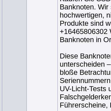
Banknoten. Wir s
hochwertigen, n
Produkte sind we
+16465806302 Wi
Banknoten in Ori
Diese Banknoten
unterscheiden 
bloße Betrachtun
Seriennummern u
UV-Licht-Tests 
Falschgelderke
Führerscheine,