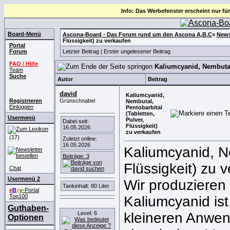
Info: Das Werbefenster erscheint nur für
Board-Menü
Ascona-Board - Das Forum rund um den Ascona A,B,C
»
News
Flüssigkeit) zu verkaufen
Portal
Forum
Letzter Beitrag
|
Erster ungelesener Beitrag
FAQ / Hilfe
Kaliumcyanid, Nembutal,
Team
Suche
Autor
Beitrag
david
Kaliumcyanid,
Registrieren
Grünschnabel
Nembutal,
Einloggen
Pentobarbital
(Tabletten,
Usermenü
Pulver,
Dabei seit:
Flüssigkeit)
16.05.2026
zu verkaufen
(17)
Zuletzt online:
16.05.2026
Kaliumcyanid, Ne
Beiträge: 3
Flüssigkeit) zu 
Chat
Usermenü 2
Wir produzieren
Tankinhalt: 80 Liter
e
B
a
y
-Portal
Top100
Kaliumcyanid ist 
Guthaben-
Level: 6
kleineren Anwe
Optionen