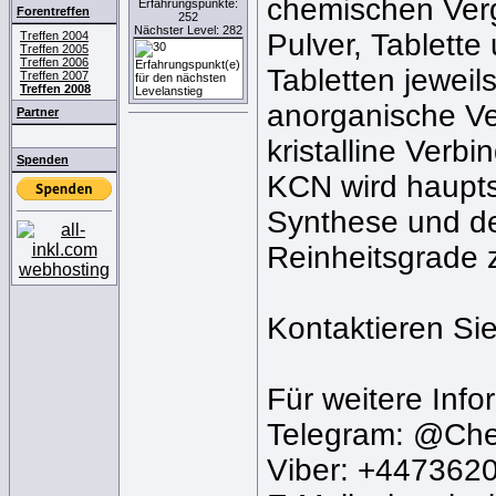
chemischen Vergo
Erfahrungspunkte:
Forentreffen
252
Nächster Level: 282
Pulver, Tablette
Treffen 2004
Treffen 2005
Treffen 2006
Tabletten jewei
Treffen 2007
Treffen 2008
anorganische Ve
Partner
kristalline Verbi
Spenden
KCN wird haupts
Synthese und de
Reinheitsgrade 
Kontaktieren Sie
Für weitere Info
Telegram: @Ch
Viber: +447362