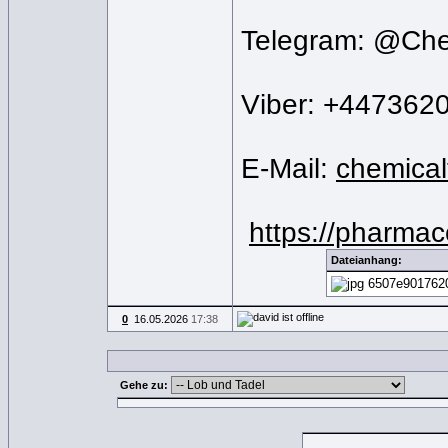
Telegram: @Ch
Viber: +447362
E-Mail:
chemica
https://pharma
Dateianhang:
6507e901762
0
16.05.2026
17:38
Gehe zu: