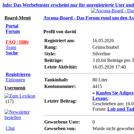
Info: Das Werbefenster erscheint nur für unregistrierte User un
Board-Menü
Ascona-Board - Das Forum rund um den As
Portal
Forum
Profil von david
Registriert am:
16.05.2026
FAQ / Hilfe
Rang:
Grünschnabel
Team
Suche
Style:
Silverline
Beiträge:
3 (0,04 Beiträge pro 
Letzte Aktivität:
16.05.2026
17:40
Registrieren
Einloggen
Tankinhalt:
80 Liter
Kontonummer:
4415
Usermenü
»
Kaufen Sie Adipex
Lexaur.
Letzter Beitrag:
(17)
Geschrieben am: 16.
Forum:
Lob und Tad
Geworbene User:
0
Chat
Geworben von:
Wurde nicht geworbe