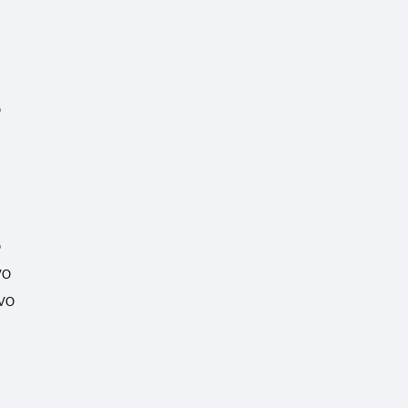
O
O
VO
VO