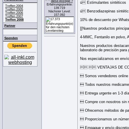
ú Estimulantes sintéticos
Erfahrungspunkte:
Treffen 2004
139.719
Treffen 2005
ú Benzodiazepinas sintétic
Nächster Level:
Treffen 2006
157.092
Treffen 2007
10% de descuento por Whats
Treffen 2008
Partner
[[Nuestros productos principa
4-MMC, Fentanilo en polvo, 
Spenden
Nuestros productos destacan
laboratorio de precisión para
Nos especializamos en envío
  VENTAJAS DE C
 Somos vendedores online 
 Todos nuestros medicament
 Entrega urgente en 1-3 dí
 Compre con nosotros sin r
 Ofrecemos métodos de pago
 Proporcionamos un número 
 Empaque y envío discre