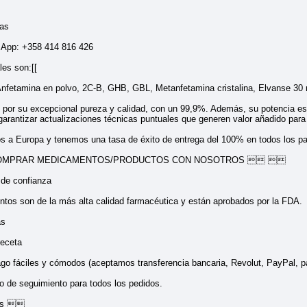
as
App: +358 414 816 426
les son:[[
Anfetamina en polvo, 2C-B, GHB, GBL, Metanfetamina cristalina, Elvanse 3
 por su excepcional pureza y calidad, con un 99,9%. Además, su potencia es
 garantizar actualizaciones técnicas puntuales que generen valor añadido para
s a Europa y tenemos una tasa de éxito de entrega del 100% en todos los p
OMPRAR MEDICAMENTOS/PRODUCTOS CON NOSOTROS  
de confianza
os son de la más alta calidad farmacéutica y están aprobados por la FDA.
as
eceta
 fáciles y cómodos (aceptamos transferencia bancaria, Revolut, PayPal, pa
de seguimiento para todos los pedidos.
tos 