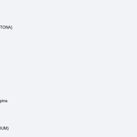
CTONA)
pina
IUM)