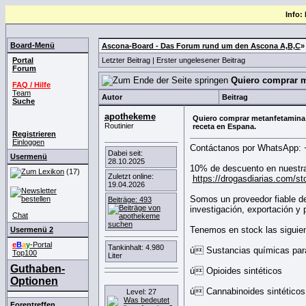
Info:
Board-Menü
Ascona-Board - Das Forum rund um den Ascona A,B,C
Portal
Letzter Beitrag
|
Erster ungelesener Beitrag
Forum
Quiero comprar me
FAQ / Hilfe
Team
Autor
Beitrag
Suche
apothekeme
Quiero comprar metanfetamina c
Routinier
receta en Espana.
Registrieren
Einloggen
Contáctanos por WhatsApp: 
Dabei seit:
Usermenü
28.10.2025
10% de descuento en nuestr
(17)
Zuletzt online:
https://drogasdiarias.com/s
19.04.2026
Somos un proveedor fiable de
Beiträge: 493
investigación, exportación y
Chat
Tenemos en stock las siguien
Usermenü 2
e
B
a
y
-Portal
Tankinhalt: 4.980
ú Sustancias químicas para
Top100
Liter
Guthaben-
ú Opioides sintéticos
Optionen
ú Cannabinoides sintéticos
Level: 27
Forentreffen