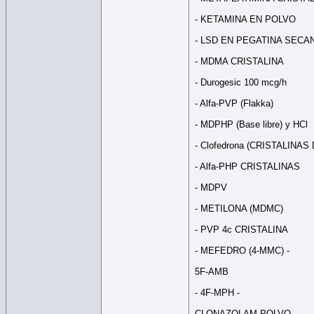
- KETAMINA EN POLVO
- LSD EN PEGATINA SECA
- MDMA CRISTALINA
- Durogesic 100 mcg/h
- Alfa-PVP (Flakka)
- MDPHP (Base libre) y HCl
- Clofedrona (CRISTALINAS
- Alfa-PHP CRISTALINAS
- MDPV
- METILONA (MDMC)
- PVP 4c CRISTALINA
- MEFEDRO (4-MMC) -
5F-AMB
- 4F-MPH -
CLONAZOLAM POLVO -