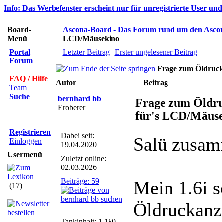
Info: Das Werbefenster erscheint nur für unregistrierte User un
Board-
Ascona-Board - Das Forum rund um den Asco
Menü
LCD/Mäusekino
Portal
Letzter Beitrag
|
Erster ungelesener Beitrag
Forum
Frage zum Öldruc
FAQ / Hilfe
Autor
Beitrag
Team
Suche
bernhard bb
Frage zum Öldr
Eroberer
für's LCD/Mäus
Registrieren
Dabei seit:
Salü zusa
Einloggen
19.04.2020
Usermenü
Zuletzt online:
02.03.2026
Beiträge: 59
Mein 1.6i 
(17)
Öldruckanz
Tankinhalt: 1.180