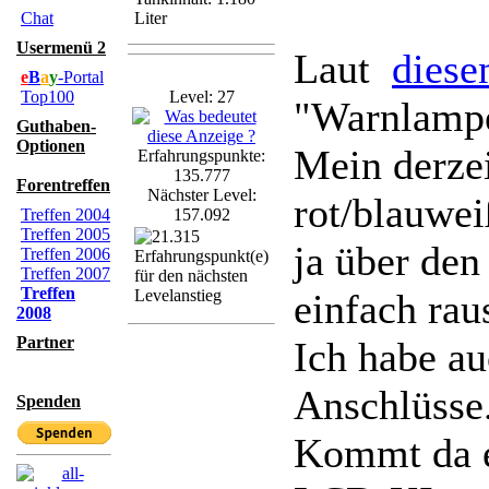
Chat
Liter
Usermenü 2
Laut
diese
e
B
a
y
-Portal
Top100
Level: 27
"Warnlampe
Guthaben-
Optionen
Mein derzei
Erfahrungspunkte:
135.777
Forentreffen
Nächster Level:
rot/blauwei
Treffen 2004
157.092
Treffen 2005
ja über de
Treffen 2006
Treffen 2007
Treffen
einfach ra
2008
Partner
Ich habe au
Anschlüsse
Spenden
Kommt da e