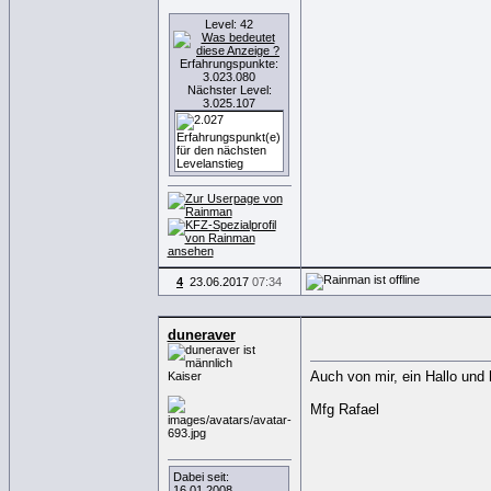
Level: 42
Erfahrungspunkte:
3.023.080
Nächster Level:
3.025.107
4
23.06.2017
07:34
duneraver
Auch von mir, ein Hallo und
Kaiser
Mfg Rafael
Dabei seit:
16.01.2008