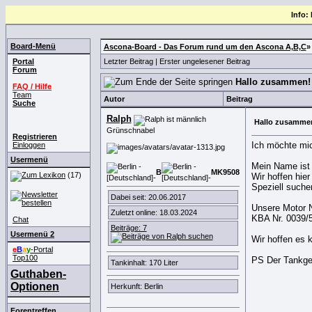
Info:
Board-Menü
Ascona-Board - Das Forum rund um den Ascona A,B,C
Portal
Letzter Beitrag
|
Erster ungelesener Beitrag
Forum
Hallo zusammen!
FAQ / Hilfe
Team
Autor
Beitrag
Suche
Ralph
Hallo zusamme
Grünschnabel
Registrieren
Ich möchte mic
Einloggen
Usermenü
Mein Name ist 
B
MK
9
5
0
8
(17)
Wir hoffen hie
Speziell suche
Dabei seit: 20.06.2017
Unsere Motor 
Zuletzt online: 18.03.2024
KBA Nr. 0039/
Chat
Beiträge: 7
Usermenü 2
Wir hoffen es 
e
B
a
y
-Portal
Top100
PS Der Tankgebe
Tankinhalt: 170 Liter
Guthaben-
Optionen
Herkunft: Berlin
Forentreffen