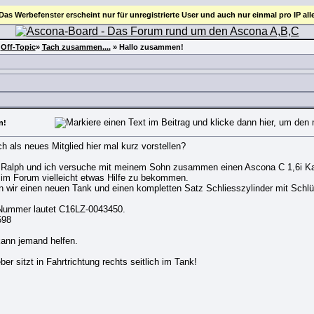
 Das Werbefenster erscheint nur für unregistrierte User und auch nur einmal pro IP all
»
Off-Topic
»
Tach zusammen....
»
Hallo zusammen!
n!
h als neues Mitglied hier mal kurz vorstellen?
Ralph und ich versuche mit meinem Sohn zusammen einen Ascona C 1,6i Kat 
r im Forum vielleicht etwas Hilfe zu bekommen.
n wir einen neuen Tank und einen kompletten Satz Schliesszylinder mit Schlü
Nummer lautet C16LZ-0043450.
598
kann jemand helfen.
r sitzt in Fahrtrichtung rechts seitlich im Tank!