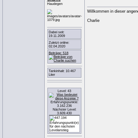
Haudegen
Willkommen in dieser ange
Charlie
Dabei seit:
19.11.2009
Zuletzt online:
02.04.2020
Beiträge: 518
Tankinhalt: 10.467
Liter
Level: 43
Erfahrungspunkte:
3.162.236
Nächster Level:
3.609.430