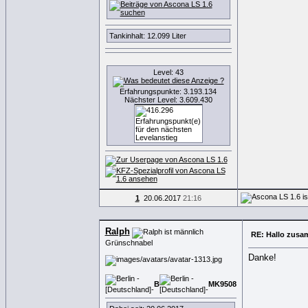
Tankinhalt: 12.099 Liter
Level: 43
Erfahrungspunkte: 3.193.134
Nächster Level: 3.609.430
1
20.06.2017
21:16
Ralph
RE: Hallo zus
Grünschnabel
Danke!
B
MK
9
5
0
8