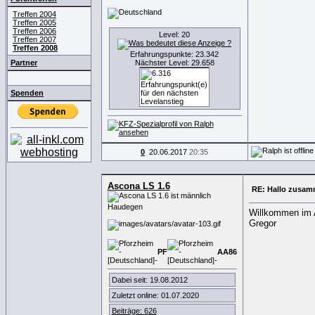
Treffen 2004
Treffen 2005
Treffen 2006
Level: 20
Treffen 2007
Treffen 2008
Erfahrungspunkte: 23.342
Partner
Nächster Level: 29.658
Spenden
0
20.06.2017
20:35
Ascona LS 1.6
RE: Hallo zusam
Haudegen
Willkommen im 
Gregor
PF
AA
8
6
Dabei seit: 19.08.2012
Zuletzt online: 01.07.2020
Beiträge: 626