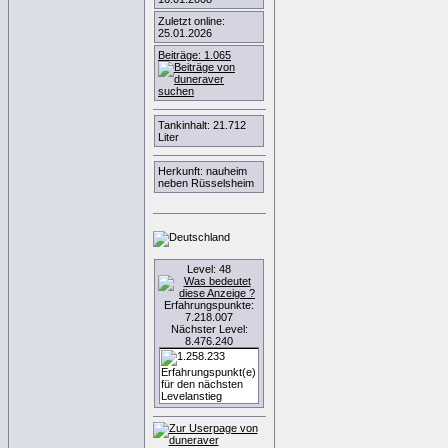
Zuletzt online:
25.01.2026
Beiträge: 1.065
Tankinhalt: 21.712
Liter
Herkunft: nauheim
neben Rüsselsheim
Level: 48
Erfahrungspunkte:
7.218.007
Nächster Level:
8.476.240