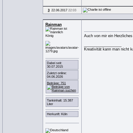
3
22.06.2017
22:03
Rainman
Auch von mir ein Herzliche
König
__________________
Kreativität kann man nicht 
Dabei seit:
30.07.2015
Zuletzt online:
04.06.2026
Beiträge: 751
Tankinhalt: 15.387
Liter
Herkunft: Köln