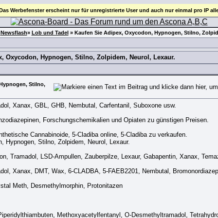
 Das Werbefenster erscheint nur für unregistrierte User und auch nur einmal pro IP all
»
Newsflash
»
Lob und Tadel
»
Kaufen Sie Adipex, Oxycodon, Hypnogen, Stilno, Zolpid
x, Oxycodon, Hypnogen, Stilno, Zolpidem, Neurol, Lexaur.
Hypnogen, Stilno,
dol, Xanax, GBL, GHB, Nembutal, Carfentanil, Suboxone usw.
enzodiazepinen, Forschungschemikalien und Opiaten zu günstigen Preisen.
thetische Cannabinoide, 5-Cladiba online, 5-Cladiba zu verkaufen.
 Hypnogen, Stilno, Zolpidem, Neurol, Lexaur.
on, Tramadol, LSD-Ampullen, Zauberpilze, Lexaur, Gabapentin, Xanax, Tem
dol, Xanax, DMT, Wax, 6-CLADBA, 5-FAEB2201, Nembutal, Bromonordiazep
tal Meth, Desmethylmorphin, Protonitazen
Piperidylthiambuten, Methoxyacetylfentanyl, O-Desmethyltramadol, Tetrahydro