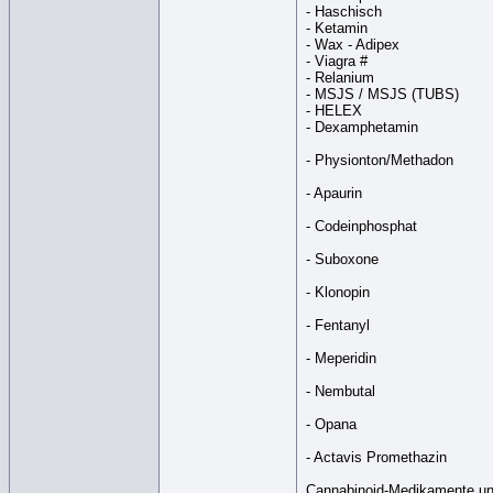
- Haschisch
- Ketamin
- Wax - Adipex
- Viagra #
- Relanium
- MSJS / MSJS (TUBS)
- HELEX
- Dexamphetamin
- Physionton/Methadon
- Apaurin
- Codeinphosphat
- Suboxone
- Klonopin
- Fentanyl
- Meperidin
- Nembutal
- Opana
- Actavis Promethazin
Cannabinoid-Medikamente un