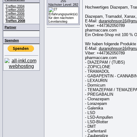
255
Nächster Level: 282
Treffen 2004
Hochwertiges Diazepam, Tr
Treffen 2005
Treffen 2006
Diazepam, Tramadol, Xanax, 
Treffen 2007
E-Mail:
duranjohnson16@gma
Treffen 2008
Viber: +447362050789
Partner
pharmaccare.com
Ein Online-Shop mit 100 % O
Spenden
Wir haben folgende Produkte 
E-Mail:
duranjohnson16@gma
Viber: +447362050789
pharmaccare.com
- DIAZEPAM / (TUBS)
- ZOPICLONE
- TRAMADOL
- GABAPENTIN - CANNABIN
- LEXAURIN
- Dormicum
- TEMAZEPAM / TEMAZEPAM
- PREGABALIN
- Clonazepam
- Lorazepam
- Galenika
- LSD
- LSD-Ampullen
- LSD-Blotter
- DMT
- Carfentanil
- Zauberpilze