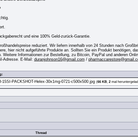
?
chtig.
rt.
Rückgaberecht und eine 100% Geld-zurück-Garantie.
roßhandelspreise reduziert. Wir liefern innerhalb von 24 Stunden nach Großbr
re, hier nicht aufgeführte Produkte an. Sollten Sie ein Produkt benötigen, das 
n. Weitere Informationen zur Bestellung, zu Bitcoin, PayPal und anderen Onli
l-Adresse. E-Mail:
duranjohnson16@gmail.com
/
pharmaccarestore@gmail.
g:
-15SI-PACKSHOT-Helex-30x1mg-0721-c500x500.jpg
(
66 KB
,
2
mal heruntergela
Thread