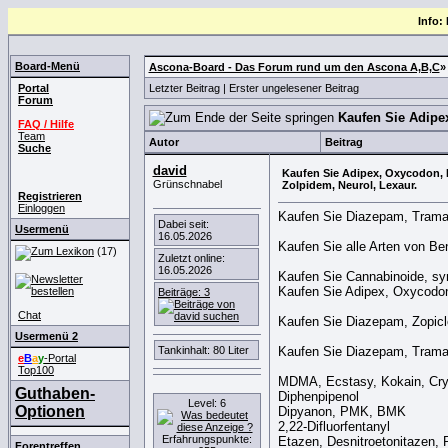
Info:
Board-Menü
Ascona-Board - Das Forum rund um den Ascona A,B,C
Portal
Letzter Beitrag
|
Erster ungelesener Beitrag
Forum
Kaufen Sie Adipe
FAQ / Hilfe
Team
Autor
Beitrag
Suche
david
Kaufen Sie Adipex, Oxycodon, 
Grünschnabel
Zolpidem, Neurol, Lexaur.
Registrieren
Einloggen
Kaufen Sie Diazepam, Trama
Dabei seit:
Usermenü
16.05.2026
Kaufen Sie alle Arten von B
(17)
Zuletzt online:
16.05.2026
Kaufen Sie Cannabinoide, syn
Kaufen Sie Adipex, Oxycodon,
Beiträge: 3
Chat
Kaufen Sie Diazepam, Zopicl
Usermenü 2
Tankinhalt: 80 Liter
Kaufen Sie Diazepam, Trama
e
B
a
y
-Portal
Top100
MDMA, Ecstasy, Kokain, Crys
Guthaben-
Diphenpipenol
Level: 6
Optionen
Dipyanon, PMK, BMK
2,22-Difluorfentanyl
Erfahrungspunkte:
Etazen, Desnitroetonitazen, 
Forentreffen