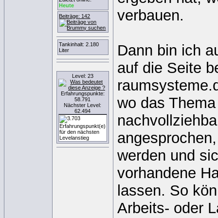
Heute
verbauen.
Beiträge: 142
Tankinhalt: 2.180
Dann bin ich 
Liter
auf die Seite b
Level: 23
raumsysteme.de
Erfahrungspunkte:
wo das Them
58.791
Nächster Level:
62.494
nachvollziehba
angesprochen,
werden und sic
vorhandene Ha
lassen. So könn
Arbeits- oder 