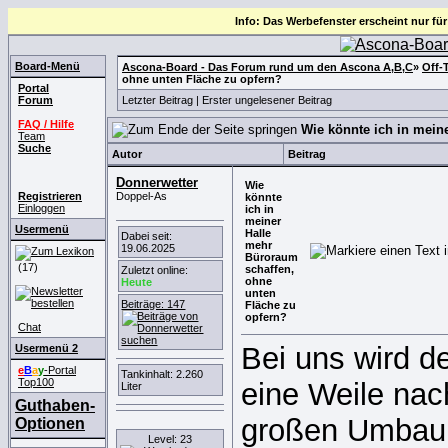
Info: Das Werbefenster erscheint nur für
Board-Menü
Ascona-Board - Das Forum rund um den Ascona A,B,C
»
Off-
ohne unten Fläche zu opfern?
Portal
Forum
Letzter Beitrag
|
Erster ungelesener Beitrag
FAQ / Hilfe
Wie könnte ich in mein
Team
Suche
Autor
Beitrag
Donnerwetter
Wie
Registrieren
Doppel-As
könnte
Einloggen
ich in
meiner
Usermenü
Halle
Dabei seit:
mehr
19.06.2025
Büroraum
(17)
schaffen,
Zuletzt online:
ohne
Heute
unten
Beiträge: 147
Fläche zu
opfern?
Chat
Bei uns wird d
Usermenü 2
e
B
a
y
-Portal
Tankinhalt: 2.260
Top100
eine Weile nach
Liter
Guthaben-
großen Umbau v
Optionen
Level: 23