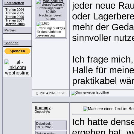
jeder neue Rau
Forentreffen
Erfahrungspunkte:
Treffen 2004
60.869
oder Lagerbere
Treffen 2005
Nächster Level:
Treffen 2006
62.494
Treffen 2007
mehr der Gedan
Treffen 2008
Partner
sinnvoller nutz
Spenden
Ich frage mich
Halle für meine
praktikabel wär
0
20.04.2026
11:20
Brummy
Doppel-As
Ich hatte dens
Dabei seit:
19.06.2025
ergeben hat, w
Zuletzt online: