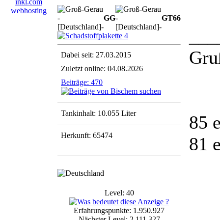
GG
GT
6
6
___
Gru
Dabei seit: 27.03.2015
Zuletzt online: 04.08.2026
Beiträge: 470
Tankinhalt: 10.055 Liter
85 
Herkunft: 65474
81 
Level: 40
Erfahrungspunkte: 1.950.927
Nächster Level: 2.111.327