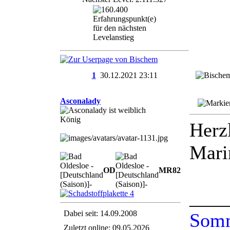
1
30.12.2021
23:11
Asconalady
König
Herz
Mari
OD
MR
82
____
Dabei seit: 14.09.2008
Somm
Zuletzt online: 09.05.2026