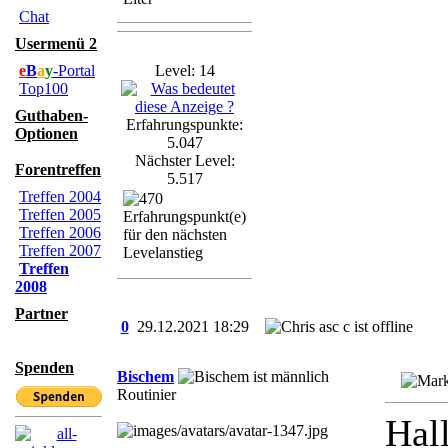
Chat
Usermenü 2
e
B
a
y
-Portal
Level: 14
Top100
Guthaben-
Erfahrungspunkte:
Optionen
5.047
Nächster Level:
Forentreffen
5.517
Treffen 2004
Treffen 2005
Treffen 2006
Treffen 2007
Treffen
2008
Partner
0
29.12.2021
18:29
Spenden
Bischem
Routinier
Hal