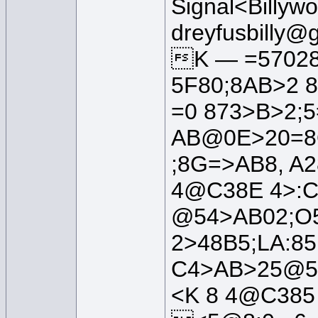
Signal<Billywo
dreyfusbilly@
K — =57028
5F80;8AB>2 
=0 873>B>2;
AB@0E>20=8O
;8G=>AB8, A2
4@C38E 4>:C<
@54>AB02;O5
2>48B5;LA:8
C4>AB>25@5=
<K 8 4@C385