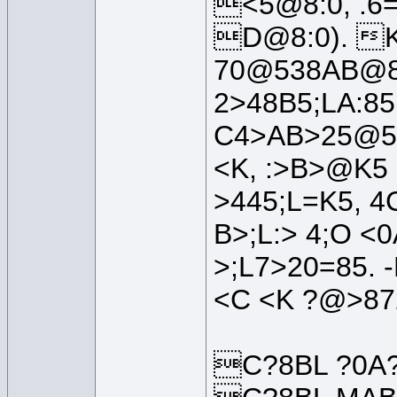
<5@8:0, .6
D@8:0). K
70@538AB@8
2>48B5;LA:8
C4>AB>25@5=
<K, :>B>@K5 
>445;L=K5, 4
B>;L:> 4;O <
>;L7>20=85.
<C <K ?@>872
C?8BL ?0A?