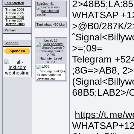
2>48B5;LA:85
Forentreffen
Beiträge: 41
Treffen 2004
WHATSAP +12
Treffen 2005
Treffen 2006
Treffen 2007
>@B0/287K/2
Treffen 2008
Tankinhalt: 460 Liter
Partner
ˆSignal<Bill
Level: 13
Spenden
>=;09=
Erfahrungspunkte:
2.970
Telegram +5
Nächster Level:
4.033
;8G=>AB8, 2
(Signal<Bill
68B5;LAB2>/
https://t.me/
WHATSAP+120