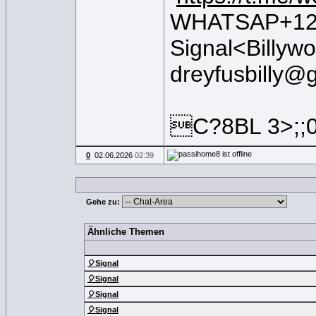
WHATSAP+120
Signal<Billywo
dreyfusbilly@
C?8BL 3>;;
0
02.06.2026
02:39
Gehe zu:
Ähnliche Themen
🎈Signal
🎈Signal
🎈Signal
🎈Signal