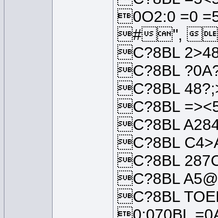
0O2:0 =0 =
#", 
C?8BL 2>48
C?8BL ?0A?
C?8BL 48?;
C?8BL =><5
C?8BL A284
C?8BL C4>A
C?8BL 287C
C?8BL A5@B
C?8BL TOEF
0:070BL =0A