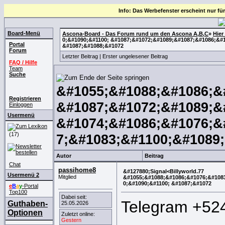
Info: Das Werbefenster erscheint nur für
Board-Menü
Ascona-Board - Das Forum rund um den Ascona A,B,C
»
Hier
0;&#1090;&#1100; &#1087;&#1072;&#1089;&#1087;&#1086;&#1
Portal
&#1087;&#1088;&#1072
Forum
Letzter Beitrag
|
Erster ungelesener Beitrag
FAQ / Hilfe
Team
Suche
&#1055;&#1088;&#1086;&
Registrieren
&#1087;&#1072;&#1089;&
Einloggen
Usermenü
&#1074;&#1086;&#1076;&
(17)
7;&#1083;&#1100;&#1089
Autor
Beitrag
Chat
passihome8
&#127880;Signal<Billyworld.77
Usermenü 2
Mitglied
&#1055;&#1088;&#1086;&#1076;&#108
0;&#1090;&#1100; &#1087;&#1072
e
B
a
y
-Portal
Top100
Dabei seit:
Telegram +5
Guthaben-
25.05.2026
Optionen
Zuletzt online:
Gestern