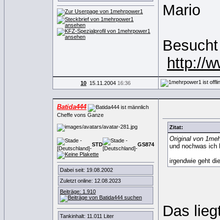
Mario
Besucht
http://
10
15.11.2004
16:36
Batida444
Cheffe vons Ganze
Zitat:
Original von 1me
STD
GS
8
7
4
und nochwas ich h
irgendwie geht die
Dabei seit: 19.08.2002
Zuletzt online: 12.08.2023
Beiträge: 1.910
Das lieg
Tankinhalt: 11.011 Liter