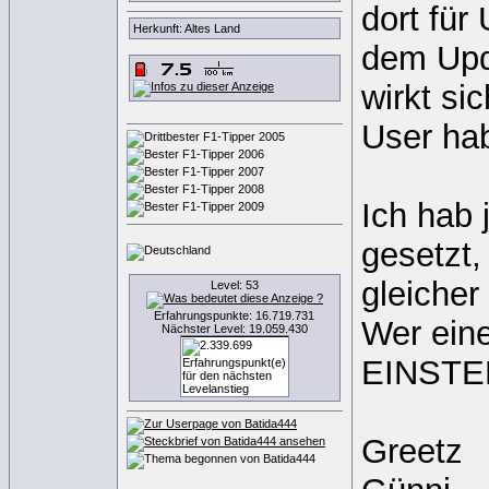
dort für
Herkunft: Altes Land
dem Upda
wirkt si
User ha
Ich hab 
gesetzt,
gleiche
Level: 53
Erfahrungspunkte: 16.719.731
Wer eine
Nächster Level: 19.059.430
EINSTE
Greetz