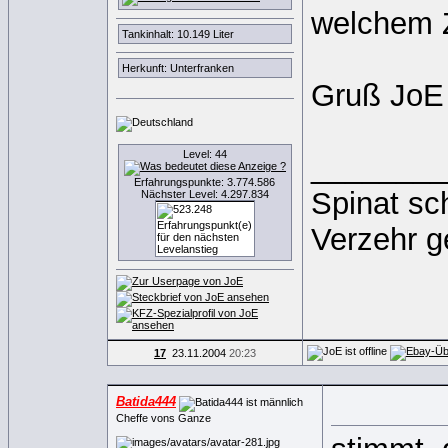
welchem Z
Tankinhalt: 10.149 Liter
Herkunft: Unterfranken
Gruß Jo
Level: 44
________
Erfahrungspunkte: 3.774.586
Spinat sc
Nächster Level: 4.297.834
Verzehr g
17
23.11.2004
20:23
Batida444
Cheffe vons Ganze