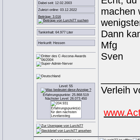
Echt, du 
Dabei seit: 12.02.2003
machen w
Zuletzt online: 03.12.2022
Beiträge: 3.016
wenigsten
Dann kan
Tankinhalt: 64.977 Liter
Mfg
Herkunft: Hessen
Sven
_______
Level: 55
Verleih 
Erfahrungspunkte: 25.868.519
Nächster Level: 26.073.450
www.Act