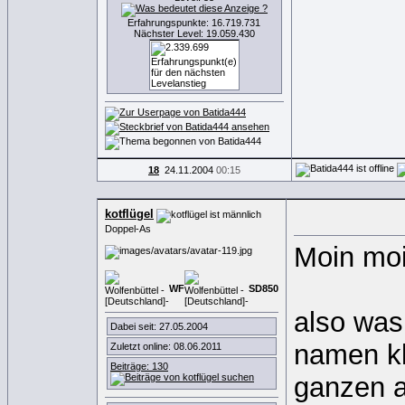
Erfahrungspunkte: 16.719.731
Nächster Level: 19.059.430
18
24.11.2004
00:15
kotflügel
Doppel-As
Moin mo
WF
SD
8
5
0
also was
Dabei seit: 27.05.2004
namen kl
Zuletzt online: 08.06.2011
Beiträge: 130
ganzen ai