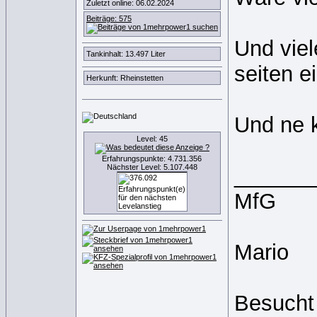
Zuletzt online: 06.02.2024
Beiträge: 575
Und viel
Tankinhalt: 13.497 Liter
seiten e
Herkunft: Rheinstetten
Und ne k
Level: 45
Erfahrungspunkte: 4.731.356
Nächster Level: 5.107.448
______
MfG
Mario
Besucht