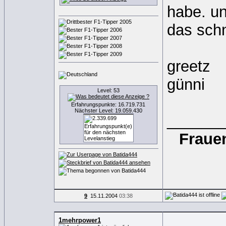
habe. un
das schn
greetz
günni
Level: 53
Erfahrungspunkte: 16.719.731
Nächster Level: 19.059.430
______
Frauen
9
15.11.2004
03:38
1mehrpower1