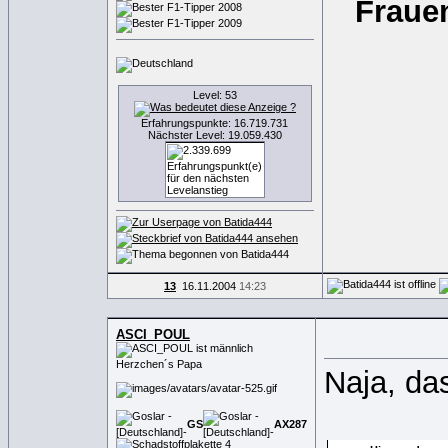
Frauen
Level: 53
Erfahrungspunkte: 16.719.731
Nächster Level: 19.059.430
13
16.11.2004
14:23
ASCI_POUL
Herzchen´s Papa
Naja, das
GS
AX
2
8
7