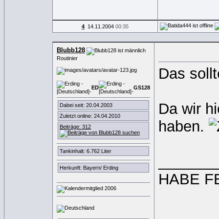
4
14.11.2004
00:35
Blubb128
Routinier
Das sollt
ED
GS
1
2
8
Da wir hi
Dabei seit: 20.04.2003
Zuletzt online: 24.04.2010
haben.
Beiträge: 312
Tankinhalt: 6.762 Liter
_______
Herkunft: Bayern/ Erding
HABE FER