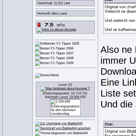
Tankinhalt: 11.011 Liter
Original von 1me
Vieleicht ne down
Herkunft: Altes Land
...
Und vieleicht nen
Und ne kaffeemasc
Also ne 
immer U
Download
Eine Lin
Level: 53
Liste se
Erfahrungspunkte: 16.719.731
Nächster Level: 19.059.430
Und die
Zitat:
Original von Blu
Ein einarmiger Ba