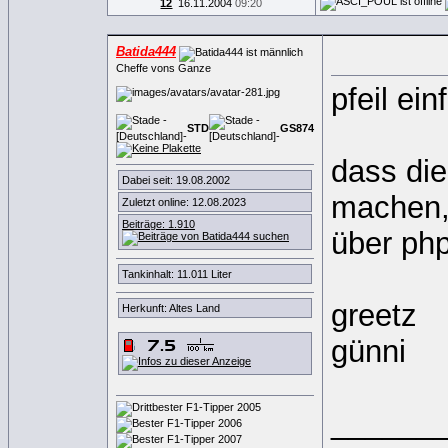
12
16.11.2004
09:20
Batida444
Cheffe vons Ganze
pfeil ei
STD
GS
8
7
4
dass die
Dabei seit: 19.08.2002
machen, 
Zuletzt online: 12.08.2023
Beiträge: 1.910
über php
Tankinhalt: 11.011 Liter
greetz
Herkunft: Altes Land
günni
______