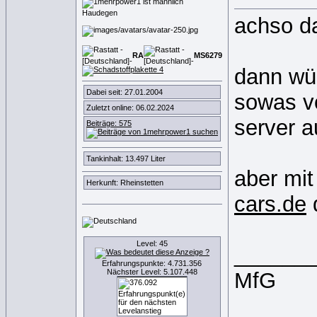
Haudegen
achso da
RA
MS
6
2
7
9
dann wür
Dabei seit: 27.01.2004
sowas v
Zuletzt online: 06.02.2024
server a
Beiträge: 575
Tankinhalt: 13.497 Liter
aber mit
Herkunft: Rheinstetten
cars.de
d
Level: 45
______
Erfahrungspunkte: 4.731.356
Nächster Level: 5.107.448
MfG