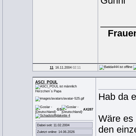
Günni
______
Frauen
11
16.11.2004
02:11
ASCI_POUL
Herzchen´s Papa
Hab da e
GS
AX
2
8
7
Wäre es 
Dabei seit: 11.02.2004
den einz
Zuletzt online: 14.06.2026