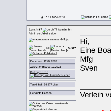
0
13.11.2004
07:31
Lurchi77
Admin zur Arbeit treiber
Hi,
Eine Boa
HU
SV
9
7
7
Mfg
Dabei seit: 12.02.2003
Sven
Zuletzt online: 03.12.2022
Beiträge: 3.016
_______
Tankinhalt: 64.977 Liter
Verleih 
Herkunft: Hessen