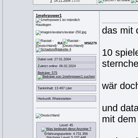
7
14.11.2004
13:05
1mehrpower1
Haudegen
das mit 
RA
MS
6
2
7
9
10 spiel
Dabei seit: 27.01.2004
sternch
Zuletzt online: 06.02.2024
Beiträge: 575
wär doch
Tankinhalt: 13.497 Liter
Herkunft: Rheinstetten
und data
mit dem
Level: 45
Erfahrungspunkte: 4.731.356
Nächster Level: 5.107.448