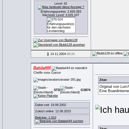
Level: 42
Erfahrungspunkte: 2.655.093
Nächster Level: 3.025.107
3
14.11.2004
00:24
Batida444
Cheffe vons Ganze
Zitat:
Original von Lurc
STD
GS
8
7
4
Eine Boardinterne
Dabei seit: 19.08.2002
Zuletzt online: 12.08.2023
Beiträge: 1.910
Zitat: