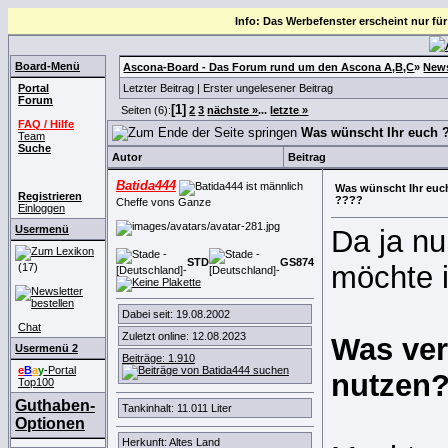
Info: Das Werbefenster erscheint nur für
Board-Menü
Ascona-Board - Das Forum rund um den Ascona A,B,C
»
News
Portal
Letzter Beitrag
|
Erster ungelesener Beitrag
Forum
[1]
Seiten (6):
2
3
nächste »
...
letzte »
FAQ / Hilfe
Was wünscht Ihr euch
Team
Suche
Autor
Beitrag
Batida444
Was wünscht Ihr euc
Registrieren
????
Cheffe vons Ganze
Einloggen
Usermenü
Da ja nu
STD
GS
8
7
4
möchte 
(17)
Dabei seit: 19.08.2002
Chat
Zuletzt online: 12.08.2023
Was ver
Usermenü 2
Beiträge: 1.910
e
B
a
y
-Portal
nutzen
Top100
Guthaben-
Tankinhalt: 11.011 Liter
Optionen
Herkunft: Altes Land