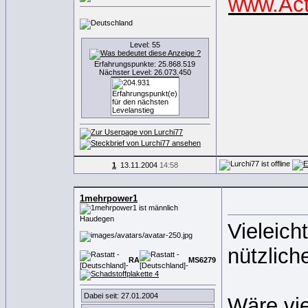
www.Act
Level: 55
Erfahrungspunkte: 25.868.519
Nächster Level: 26.073.450
1
13.11.2004
14:58
1mehrpower1
Haudegen
Vieleich
nützlich
RA
MS
6
2
7
9
Dabei seit: 27.01.2004
Wäre vie