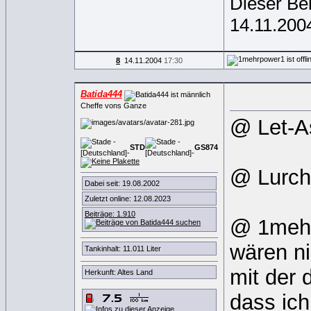
Dieser Be
14.11.20
8
14.11.2004
17:30
Batida444
Cheffe vons Ganze
@ Let-A
STD
GS
8
7
4
@ Lurch
Dabei seit: 19.08.2002
Zuletzt online: 12.08.2023
Beiträge: 1.910
@ 1mehrp
wären n
Tankinhalt: 11.011 Liter
mit der 
Herkunft: Altes Land
dass ic