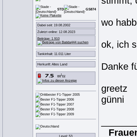
stimmt, 
STD
GS
8
7
4
wo habb
Dabei seit: 19.08.2002
Zuletzt online: 12.08.2023
Beiträge: 1.910
ok, ich 
Tankinhalt: 11.011 Liter
Danke f
Herkunft: Altes Land
greetz
günni
______
Frauen
Level: 53