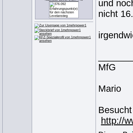
und noch
nicht 16
irgendwi
______
MfG
Mario
Besucht
http://