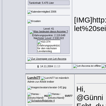
Tankinhalt: 5.475 Liter
[IMG]http
let%20sei
Level: 41
Erfahrungspunkte: 2.119.648
Nächster Level: 2.530.022
6
14.11.2004
11:13
Lurchi77
Admin zur Arbeit treiber
Hi,
@Günni
HU
SV
9
7
7