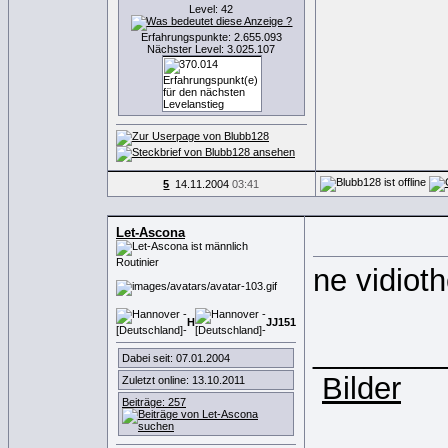
Level: 42
Erfahrungspunkte: 2.655.093
Nächster Level: 3.025.107
5
14.11.2004
03:41
Let-Ascona
Routinier
ne vidiot
H
JJ
1
5
1
_______
Dabei seit: 07.01.2004
Bilder
Zuletzt online: 13.10.2011
Beiträge: 257