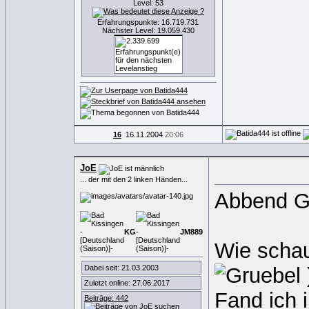
Level: 53
Erfahrungspunkte: 16.719.731
Nächster Level: 19.059.430
16
16.11.2004
20:06
JoE
... der mit den 2 linken Händen...
Abbend G
KG
JM
889
Wie schau
Dabei seit: 21.03.2003
Zuletzt online: 27.06.2017
Fand ich 
Beiträge: 442