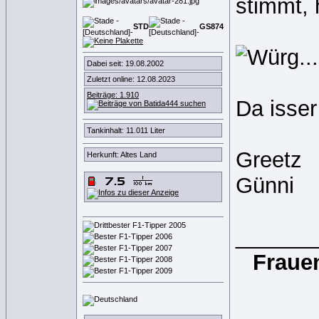
stimmt, 
STD
GS
8
7
4
Dabei seit: 19.08.2002
Zuletzt online: 12.08.2023
Beiträge: 1.910
Da isse
Tankinhalt: 11.011 Liter
Greetz
Herkunft: Altes Land
Günni
______
Frauen