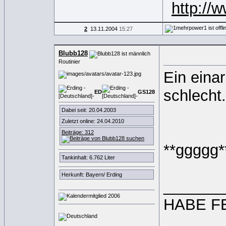
http://
2
13.11.2004
15:27
Blubb128
Routinier
Ein eina
schlecht.
ED
GS
1
2
8
Dabei seit: 20.04.2003
Zuletzt online: 24.04.2010
Beiträge: 312
**ggggg*
Tankinhalt: 6.762 Liter
Herkunft: Bayern/ Erding
_______
HABE FER