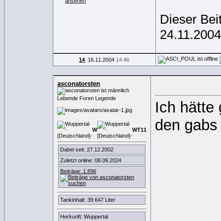
Dieser Bei
24.11.200
14
16.11.2004
14:46
asconatorsten
Lebende Foren Legende
Ich hätte
den gabs 
W
WT
1
1
Dabei seit: 27.12.2002
Zuletzt online: 08.09.2024
Beiträge: 1.896
Tankinhalt: 39.647 Liter
Herkunft: Wuppertal