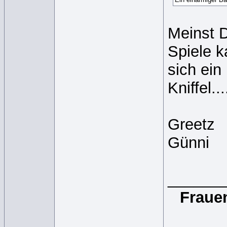
Meinst D
Spiele k
sich ein
Kniffel...
Greetz
Günni
______
Frauen