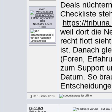
Deals nüchtern
Level: 9
Checkliste ste
Erfahrungspunkte:
https://tribu
843
Nächster Level:
1.000
weil dort die 
recht flott sie
ist. Danach gl
(Foren, Erfahr
zum Support un
Datum. So brau
Entscheidunge
1
31.10.2025
12:23
zejons69
Grünschnabel