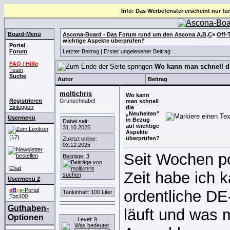
Info: Das Werbefenster erscheint nur für
Board-Menü
Ascona-Board - Das Forum rund um den Ascona A,B,C
»
Off-
wichtige Aspekte überprüfen?
Portal
Forum
Letzter Beitrag
|
Erster ungelesener Beitrag
FAQ / Hilfe
Wo kann man schnell di
Team
Suche
Autor
Beitrag
moltichris
Wo kann
Registrieren
Grünschnabel
man schnell
Einloggen
die
„Neuheiten”
Usermenü
in Bezug
Dabei seit:
auf wichtige
31.10.2025
Aspekte
(17)
überprüfen?
Zuletzt online:
03.12.2025
Seit Wochen po
Beiträge: 3
Chat
Zeit habe ich k
Usermenü 2
e
B
a
y
-Portal
ordentliche DE
Tankinhalt: 100 Liter
Top100
Guthaben-
läuft und was 
Optionen
Level: 9