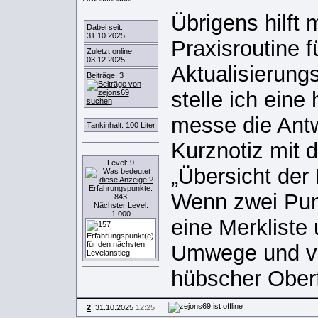
Übrigens hilft 
Dabei seit:
31.10.2025
Praxisroutine f
Zuletzt online:
03.12.2025
Aktualisierung
Beiträge: 3
stelle ich ein
messe die Antw
Tankinhalt: 100 Liter
Kurznotiz mit 
Level: 9
„Übersicht der
Erfahrungspunkte:
Wenn zwei Punk
843
Nächster Level:
1.000
eine Merkliste 
Umwege und ve
hübscher Ober
2
31.10.2025
12:25