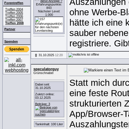
Auszahlungen er
Forentreffen
Erfahrungspunkte:
843
ohne Werbe-Bla
Treffen 2004
Nächster Level:
Treffen 2005
1.000
Treffen 2006
hätte ich eine
Treffen 2007
Treffen 2008
Partner
sauber nebenei
registriere. Gib
Spenden
0
31.10.2025
12:20
speculatorguy
Grünschnabel
Statt mich dur
Dabei seit:
31.10.2025
eine feste Rou
Zuletzt online:
03.12.2025
strukturierte
Beiträge: 3
App/Browser-Ta
Auszahlungstem
Tankinhalt: 100 Liter