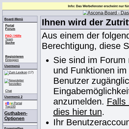
Info: Das Werbefenster erscheint nur für
Board-Menü
Ihnen wird der Zutrit
Portal
Forum
Aus einem der folgend
FAQ / Hilfe
Team
Suche
Berechtigung, diese S
Registrieren
Sie sind im Forum 
Einloggen
Usermenü
und Funktionen im
(17)
Benutzer zugänglich
Eingabemöglichkeit
Chat
Usermenü 2
anzumelden.
Falls
e
B
a
y
-Portal
Top100
dies hier tun
.
Guthaben-
Optionen
Ihr Benutzeraccoun
Forentreffen