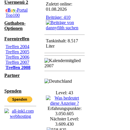
Usermenü 2
Zuletzt online:
01.08.2026
e
B
a
y
-Portal
Top100
Beiträge: 410
Guthaben-
Optionen
Forentreffen
Tankinhalt: 8.517
Liter
Treffen 2004
Treffen 2005
Treffen 2006
Treffen 2007
Treffen 2008
Partner
Spenden
Level: 43
Erfahrungspunkte:
3.050.605
Nächster Level:
3.609.430