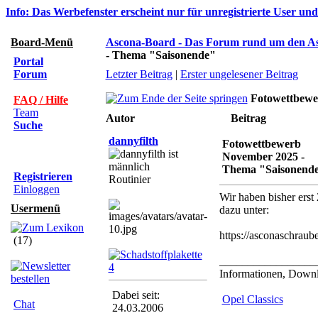
Info: Das Werbefenster erscheint nur für unregistrierte User un
Board-Menü
Ascona-Board - Das Forum rund um den A
- Thema "Saisonende"
Portal
Forum
Letzter Beitrag
|
Erster ungelesener Beitrag
Fotowettbewe
FAQ / Hilfe
Team
Autor
Beitrag
Suche
dannyfilth
Fotowettbewerb
November 2025 -
Thema "Saisonend
Registrieren
Routinier
Einloggen
Wir haben bisher erst
Usermenü
dazu unter:
https://asconaschrau
(17)
_________________
Informationen, Downlo
Dabei seit:
Opel Classics
Chat
24.03.2006