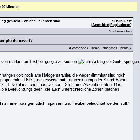
e 90 Minuten
ng gesucht – welche Leuchten sind
» Hallo Gast
[
Anmelden
|
Registrieren
]
Druckvorschau
 empfehlenswert?
«
Vorheriges Thema
|
Nächstes Thema
»
hängen dort noch alte Halogenstrahler, die weder dimmbar sind noch
rgiesparenden LEDs, idealerweise mit Fernbedienung oder Smart-Home-
so z. B. Kombinationen aus Decken-, Steh- und Akzentleuchten. Das
ible Beleuchtungsideen, die auch unterschiedliche Zonen betonen
zimmer, das gemütlich, sparsam und flexibel beleuchtet werden soll?