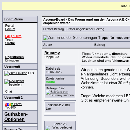
Info:
Board-Menü
Ascona-Board - Das Forum rund um den Ascona A,B,C
empfehlenswert?
Portal
Forum
Letzter Beitrag
|
Erster ungelesener Beitrag
FAQ / Hilfe
Tipps für modern
Team
Suche
Autor
Beitrag
Brummy
Tipps für moderne, dimmbare
Registrieren
Doppel-As
Wohnzimmerbeleuchtung gesuc
Einloggen
Leuchten sind empfehlenswert
Usermenü
Dabei seit:
Wir gestalten gerade unser 
19.06.2025
(17)
ein angenehmes Licht erzeug
Anbindung. Besonders wichtig
Zuletzt online:
Heute
Wohnzimmer ist etwa 30 m² g
können.
Beiträge: 142
Chat
Frage: Welche modernen LED-
Usermenü 2
Gibt es empfehlenswerte Onli
e
B
a
y
-Portal
Tankinhalt: 2.180
Top100
Liter
Guthaben-
Optionen
Level: 23
Forentreffen