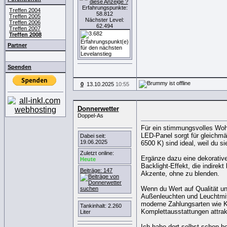
Erfahrungspunkte:
Treffen 2004
58.812
Treffen 2005
Nächster Level:
Treffen 2006
62.494
Treffen 2007
Treffen 2008
Partner
Spenden
0
13.10.2025
10:55
Donnerwetter
Doppel-As
Für ein stimmungsvolles Wohn
LED-Panel sorgt für gleichmä
Dabei seit:
19.06.2025
6500 K) sind ideal, weil du 
Zuletzt online:
Ergänze dazu eine dekorative
Heute
Backlight-Effekt, die indire
Beiträge: 147
Akzente, ohne zu blenden.
Wenn du Wert auf Qualität und
Außenleuchten und Leuchtmitt
moderne Zahlungsarten wie Kl
Tankinhalt: 2.260
Komplettausstattungen attrak
Liter
Ich habe dort selbst schon b