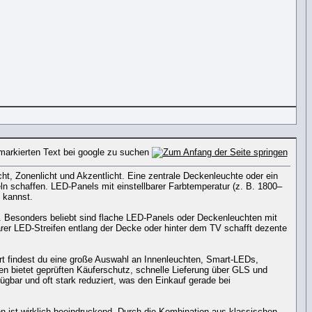
ht, Zonenlicht und Akzentlicht. Eine zentrale Deckenleuchte oder ein
ln schaffen. LED-Panels mit einstellbarer Farbtemperatur (z. B. 1800–
 kannst.
ur. Besonders beliebt sind flache LED-Panels oder Deckenleuchten mit
rer LED-Streifen entlang der Decke oder hinter dem TV schafft dezente
rt findest du eine große Auswahl an Innenleuchten, Smart-LEDs,
n bietet geprüften Käuferschutz, schnelle Lieferung über GLS und
gbar und oft stark reduziert, was den Einkauf gerade bei
 ist wirklich beeindruckend. Durch die Kombination aus klassischen