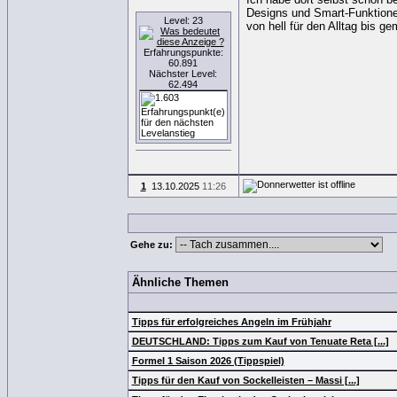
Designs und Smart-Funktionen
Level: 23
von hell für den Alltag bis ge
Erfahrungspunkte:
60.891
Nächster Level:
62.494
1
13.10.2025
11:26
Gehe zu:
Ähnliche Themen
Tipps für erfolgreiches Angeln im Frühjahr
DEUTSCHLAND: Tipps zum Kauf von Tenuate Reta [...]
Formel 1 Saison 2026 (Tippspiel)
Tipps für den Kauf von Sockelleisten – Massi [...]