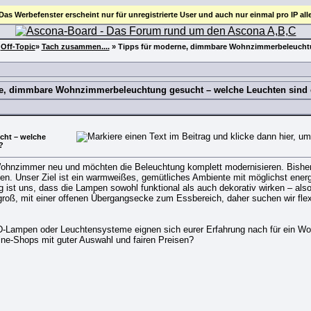
 Das Werbefenster erscheint nur für unregistrierte User und auch nur einmal pro IP all
»
Off-Topic
»
Tach zusammen....
»
Tipps für moderne, dimmbare Wohnzimmerbeleuchtu
e, dimmbare Wohnzimmerbeleuchtung gesucht – welche Leuchten sind
ht – welche
?
Wohnzimmer neu und möchten die Beleuchtung komplett modernisieren. Bisher 
en. Unser Ziel ist ein warmweißes, gemütliches Ambiente mit möglichst ene
 ist uns, dass die Lampen sowohl funktional als auch dekorativ wirken – al
roß, mit einer offenen Übergangsecke zum Essbereich, daher suchen wir flex
Lampen oder Leuchtensysteme eignen sich eurer Erfahrung nach für ein Wohn
ne-Shops mit guter Auswahl und fairen Preisen?