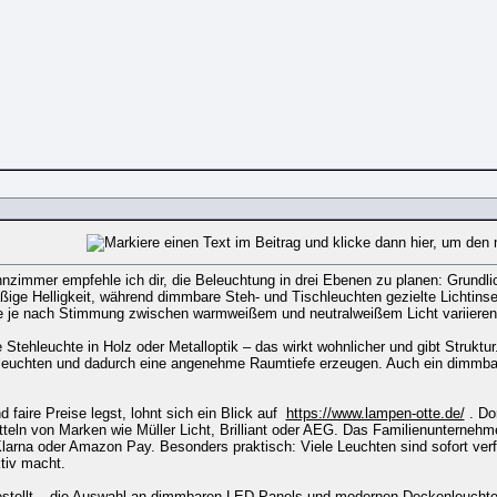
zimmer empfehle ich dir, die Beleuchtung in drei Ebenen zu planen: Grundlic
ßige Helligkeit, während dimmbare Steh- und Tischleuchten gezielte Lichtinse
sie je nach Stimmung zwischen warmweißem und neutralweißem Licht variieren
 Stehleuchte in Holz oder Metalloptik – das wirkt wohnlicher und gibt Strukt
kt leuchten und dadurch eine angenehme Raumtiefe erzeugen. Auch ein dimmba
 faire Preise legst, lohnt sich ein Blick auf
https://www.lampen-otte.de/
. Do
eln von Marken wie Müller Licht, Brilliant oder AEG. Das Familienunternehme
arna oder Amazon Pay. Besonders praktisch: Viele Leuchten sind sofort verfü
tiv macht.
estellt – die Auswahl an dimmbaren LED-Panels und modernen Deckenleuchten