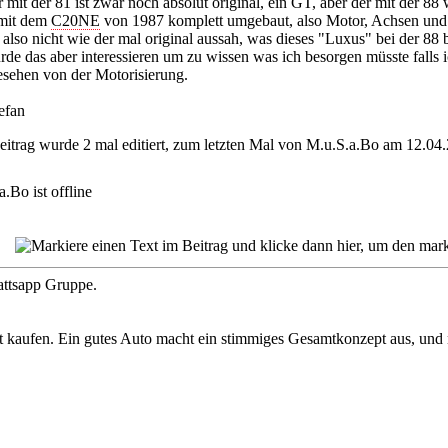
 mit der 81 ist zwar noch absolut original, ein GT, aber der mit der 8
mit dem
C20NE
von 1987 komplett umgebaut, also Motor, Achsen und 
 also nicht wie der mal original aussah, was dieses "Luxus" bei der 88 
de das aber interessieren um zu wissen was ich besorgen müsste falls 
esehen von der Motorisierung.
efan
eitrag wurde 2 mal editiert, zum letzten Mal von M.u.S.a.Bo am 12.0
attsapp Gruppe.
t kaufen. Ein gutes Auto macht ein stimmiges Gesamtkonzept aus, und 