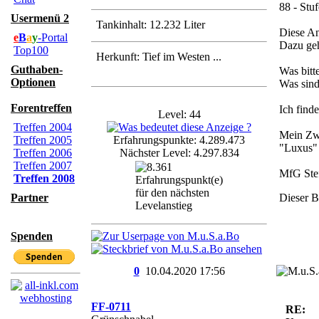
88 - Stu
Usermenü 2
Tankinhalt: 12.232 Liter
Diese An
e
B
a
y
-Portal
Dazu geh
Top100
Herkunft: Tief im Westen ...
Guthaben-
Was bitt
Optionen
Was sind
Forentreffen
Ich find
Level: 44
Treffen 2004
Mein Zwe
Treffen 2005
Erfahrungspunkte: 4.289.473
"Luxus" 
Treffen 2006
Nächster Level: 4.297.834
Treffen 2007
MfG Ste
Treffen 2008
Partner
Dieser B
Spenden
0
10.04.2020
17:56
FF-0711
RE: