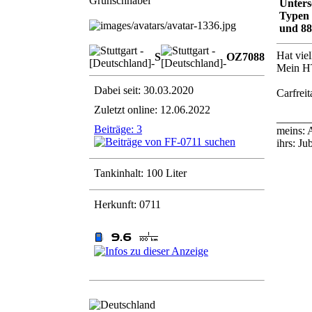
Grünschnabel
Unters
Typen
und 8
Hat vie
S
OZ
7
0
8
8
Mein HT
Dabei seit: 30.03.2020
Carfrei
Zuletzt online: 12.06.2022
______
Beiträge: 3
meins: 
ihrs: J
Tankinhalt: 100 Liter
Herkunft: 0711