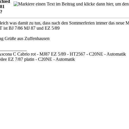
chied
 81
8?
lleich was damit zu tun, dass nach den Sommerferien immer das neue 
 ist BJ 7/86 MJ 87 und EZ 5/89
tag Grüße aus Zuffenhausen
____________
Ascona C Cabrio rot - MJ87 EZ 5/89 - HT2567 - C20NE - Automatik
ubilee EZ 7/87 platin - C20NE - Automatik