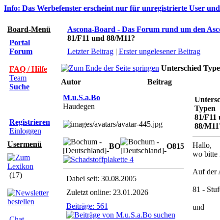
Info: Das Werbefenster erscheint nur für unregistrierte User un
Board-Menü
Ascona-Board - Das Forum rund um den Asc
81/F11 und 88/M11?
Portal
Forum
Letzter Beitrag
|
Erster ungelesener Beitrag
Unterschied Typ
FAQ / Hilfe
Team
Autor
Beitrag
Suche
M.u.S.a.Bo
Unters
Haudegen
Typen
81/F11
Registrieren
88/M11
Einloggen
Usermenü
Hallo,
BO
O
8
1
5
wo bitte
Auf der 
(17)
Dabei seit: 30.08.2005
81 - Stu
Zuletzt online: 23.01.2026
Beiträge: 561
und
Chat