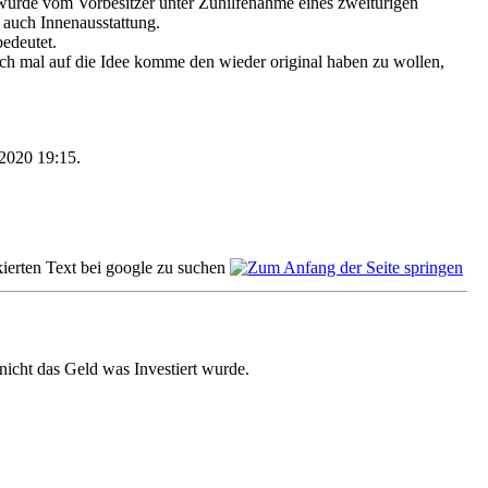
8 wurde vom Vorbesitzer unter Zuhilfenahme eines zweitürigen
auch Innenausstattung.
bedeutet.
ich mal auf die Idee komme den wieder original haben zu wollen,
4.2020
19:15
.
nicht das Geld was Investiert wurde.