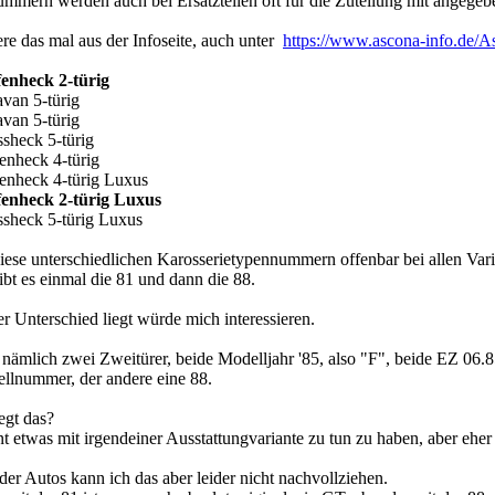
mmern werden auch bei Ersatzteilen oft für die Zuteilung mit angegeb
ere das mal aus der Infoseite, auch unter
https://www.ascona-info.de/A
fenheck 2-türig
avan 5-türig
avan 5-türig
ssheck 5-türig
fenheck 4-türig
fenheck 4-türig Luxus
fenheck 2-türig Luxus
essheck 5-türig Luxus
diese unterschiedlichen Karosserietypennummern offenbar bei allen Varian
ibt es einmal die 81 und dann die 88.
r Unterschied liegt würde mich interessieren.
 nämlich zwei Zweitürer, beide Modelljahr '85, also "F", beide EZ 06.85
ellnummer, der andere eine 88.
egt das?
nt etwas mit irgendeiner Ausstattungvariante zu tun zu haben, aber eher 
er Autos kann ich das aber leider nicht nachvollziehen.