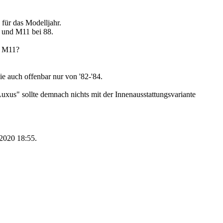
für das Modelljahr.
 und M11 bei 88.
. M11?
ie auch offenbar nur von '82-'84.
Luxus" sollte demnach nichts mit der Innenausstattungsvariante
4.2020
18:55
.