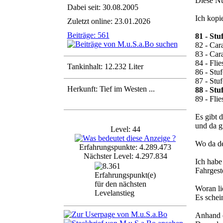
Diese Nu
Dabei seit: 30.08.2005
Ich kopi
Zuletzt online: 23.01.2026
Beiträge: 561
81 - Stu
82 - Car
83 - Car
84 - Flie
Tankinhalt: 12.232 Liter
86 - Stu
87 - Stu
Herkunft: Tief im Westen ...
88 - Stu
89 - Fli
Es gibt 
und da g
Level: 44
Wo da de
Erfahrungspunkte: 4.289.473
Nächster Level: 4.297.834
Ich habe
Fahrgest
Woran li
Es schei
Anhand d