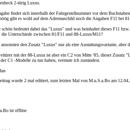
fenheck 2-türig Luxus.
gabe findet sich innerhalb der Fahrgestellnummer vor dem Buchstaben 
örig gibt es wohl auf dem Adremaschild noch die Angaben F11 bei 81
e schön bedeutet dabei das "Luxus" und was beinhaltet dieses F11 bzw
 die Unterschiede zwischen 81/F11 und 88-Luxus/M11?
e ansonsten den Zusatz "Luxus" nur als eine Austattungsvariante, aber d
itürer mit der 88-Luxus ist aber ein C2 von Mitte '85, dieser Zusatz "
der C1 -Modelle zu tun haben, vermute ich zumindest.
fan
eitrag wurde 2 mal editiert, zum letzten Mal von M.u.S.a.Bo am 12.0