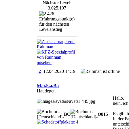
Nächster Level:
3.025.107
2
12.04.2020
14:19
M.u.S.a.Bo
Haudegen
Hallo,
nein, ic
Es gibt 
BO
O
8
1
5
In der F
untersch