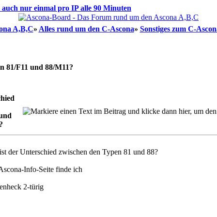
d auch nur einmal pro IP alle 90 Minuten
ona A,B,C
»
Alles rund um den C-Ascona
»
Sonstiges zum C-Ascon
en 81/F11 und 88/M11?
chied
 und
?
 ist der Unterschied zwischen den Typen 81 und 88?
Ascona-Info-Seite finde ich
fenheck 2-türig