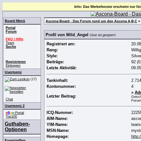
Info: Das Werbefenster erscheint nur für
Board-Menü
Ascona-Board - Das Forum rund um den Ascona A,B,C
» 
Portal
Forum
Profil von Wild_Angel
User ist gesperrt
FAQ / Hilfe
Team
Registriert am:
20.0
Suche
Rang:
Willi
Style:
Silve
Beiträge:
92 (0
Registrieren
Einloggen
Letzte Aktivität:
09.0
Usermenü
(17)
Tankinhalt:
2.714
Kontonummer:
4
»
Adm
Letzter Beitrag:
Gesch
Chat
Foru
Usermenü 2
ICQ-Nummer:
2225
e
B
a
y
-Portal
Top100
AIM-Name:
asco
Guthaben-
YIM-Name:
tear
Optionen
MSN-Name:
myst
Homepage:
http:
Forentreffen