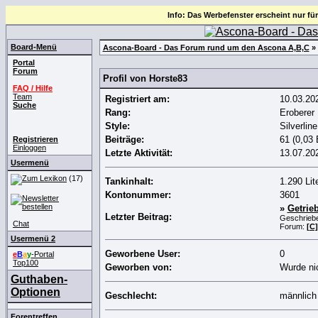
Info: Das Werbefenster erscheint nur für
Board-Menü
Ascona-Board - Das Forum rund um den Ascona A,B,C
» 
Portal
Forum
Profil von Horste83
FAQ / Hilfe
Team
Registriert am:
10.03.20
Suche
Rang:
Eroberer
Style:
Silverline
Beiträge:
61 (0,03 
Registrieren
Einloggen
Letzte Aktivität:
13.07.20
Usermenü
(17)
Tankinhalt:
1.290 Lit
Kontonummer:
3601
»
Getrie
Letzter Beitrag:
Geschrieb
Chat
Forum:
[C]
Usermenü 2
Geworbene User:
0
e
B
a
y
-Portal
Top100
Geworben von:
Wurde ni
Guthaben-
Optionen
Geschlecht:
männlich
Forentreffen