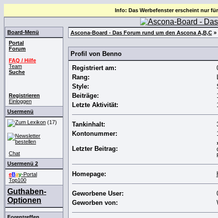
Info: Das Werbefenster erscheint nur für
Board-Menü
Ascona-Board - Das Forum rund um den Ascona A,B,C
» 
Portal
Forum
Profil von Benno
FAQ / Hilfe
Team
Registriert am:
Suche
Rang:
Style:
Beiträge:
Registrieren
Einloggen
Letzte Aktivität:
Usermenü
(17)
Tankinhalt:
Kontonummer:
Letzter Beitrag:
Chat
Usermenü 2
Homepage:
e
B
a
y
-Portal
Top100
Guthaben-
Geworbene User:
Optionen
Geworben von:
Forentreffen