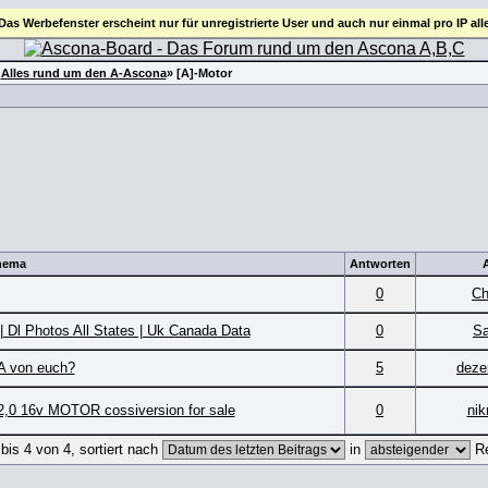
 Das Werbefenster erscheint nur für unregistrierte User und auch nur einmal pro IP all
»
Alles rund um den A-Ascona
» [A]-Motor
hema
Antworten
0
Ch
 | Dl Photos All States | Uk Canada Data
0
S
 A von euch?
5
deze
2,0 16v MOTOR cossiversion for sale
0
ni
is 4 von 4, sortiert nach
in
Re