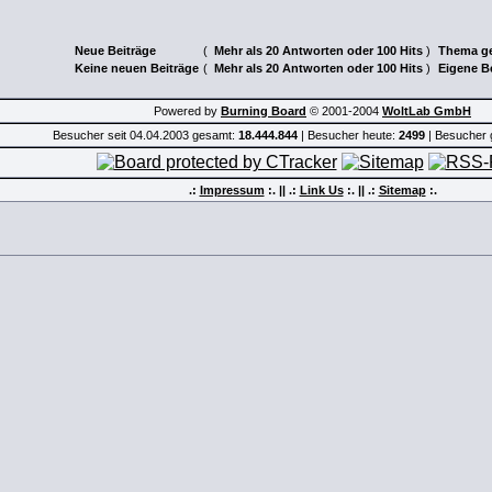
Neue Beiträge
(
Mehr als 20 Antworten oder 100 Hits
)
Thema g
Keine neuen Beiträge
(
Mehr als 20 Antworten oder 100 Hits
)
Eigene B
Powered by
Burning Board
© 2001-2004
WoltLab GmbH
Besucher seit 04.04.2003 gesamt:
18.444.844
| Besucher heute:
2499
| Besucher 
.:
Impressum
:. || .:
Link Us
:.
|| .:
Sitemap
:.