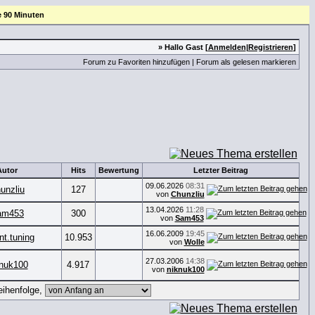
e 90 Minuten
» Hallo Gast [
Anmelden
|
Registrieren
]
Forum zu Favoriten hinzufügen
|
Forum als gelesen markieren
Autor
Hits
Bewertung
Letzter Beitrag
09.06.2026
08:31
unzliu
127
von
Chunzliu
13.04.2026
11:28
am453
300
von
Sam453
16.06.2009
19:45
nt.tuning
10.953
von
Wolle
27.03.2006
14:38
knuk100
4.917
von
niknuk100
ihenfolge,