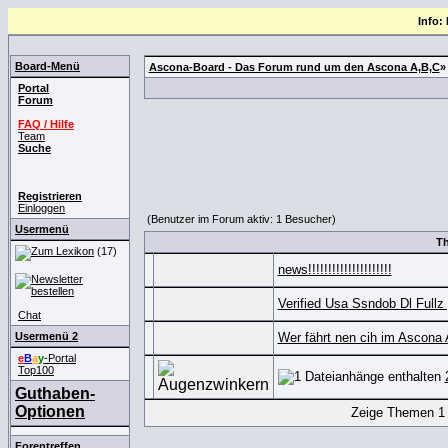
Info:
Board-Menü
Ascona-Board - Das Forum rund um den Ascona A,B,C
Portal
Forum
FAQ / Hilfe
Team
Suche
Registrieren
Einloggen
(Benutzer im Forum aktiv: 1 Besucher)
Usermenü
T
(17)
news!!!!!!!!!!!!!!!!!!!!!
Verified Usa Ssndob Dl Fullz
Chat
Usermenü 2
Wer fährt nen cih im Ascona
e
B
a
y
-Portal
Top100
Guthaben-
Optionen
Zeige Themen 1 b
Forentreffen