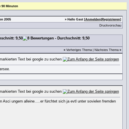
e 90 Minuten
en 2005
» Hallo Gast [
Anmelden
|
Registrieren
]
Druckvorschau
«
Vorheriges Thema
|
Nächstes Thema
»
ersee.
Asci ungern alleine.....er fürchtet sich ja evtl unter sovielen fremden