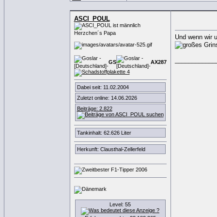
ASCI_POUL
Herzchen´s Papa
Und wenn wir u
____________
GS
AX
2
8
7
Dabei seit: 11.02.2004
Zuletzt online: 14.06.2026
Beiträge: 2.822
Tankinhalt: 62.626 Liter
Herkunft: Clausthal-Zellerfeld
Level: 55