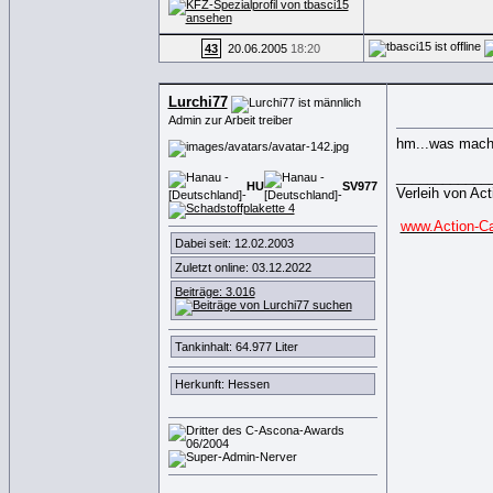
43
20.06.2005
18:20
Lurchi77
Admin zur Arbeit treiber
hm...was mach 
____________
HU
SV
9
7
7
Verleih von Ac
www.Action-Ca
Dabei seit: 12.02.2003
Zuletzt online: 03.12.2022
Beiträge: 3.016
Tankinhalt: 64.977 Liter
Herkunft: Hessen