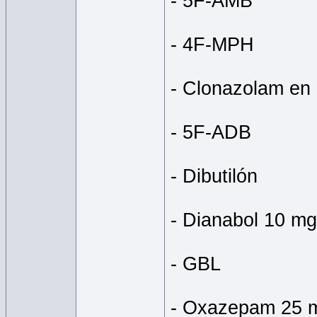
- 5F-AMB
- 4F-MPH
- Clonazolam en 
- 5F-ADB
- Dibutilón
- Dianabol 10 mg
- GBL
- Oxazepam 25 