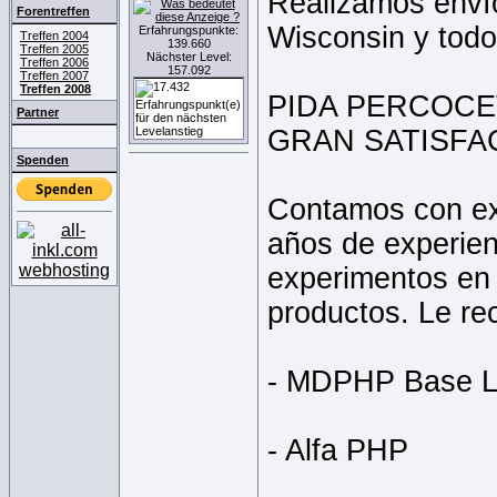
Realizamos envío
Forentreffen
Wisconsin y tod
Erfahrungspunkte:
Treffen 2004
139.660
Treffen 2005
Nächster Level:
Treffen 2006
157.092
Treffen 2007
Treffen 2008
PIDA PERCOCE
Partner
GRAN SATISFA
Spenden
Contamos con ex
años de experien
experimentos en 
productos. Le r
- MDPHP Base L
- Alfa PHP