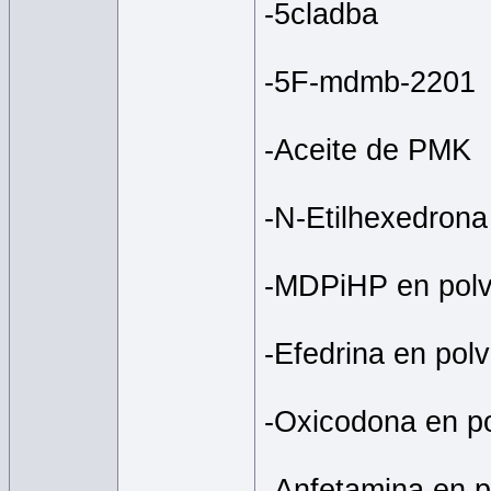
-5cladba
-5F-mdmb-2201
-Aceite de PMK
-N-Etilhexedrona
-MDPiHP en polvo
-Efedrina en pol
-Oxicodona en p
-Anfetamina en p