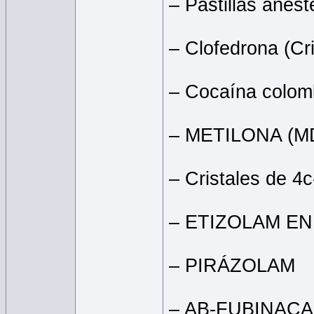
– Pastillas anes
– Clofedrona (Cr
– Cocaína colom
– METILONA (
– Cristales de 4
– ETIZOLAM E
– PIRÁZOLAM
– AB-FUBINACA