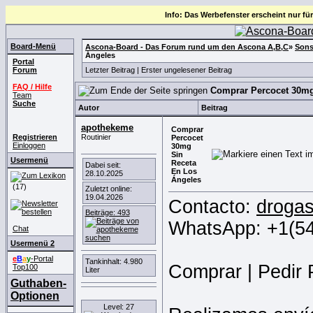
Info: Das Werbefenster erscheint nur für
Board-Menü
Ascona-Board - Das Forum rund um den Ascona A,B,C
»
Sons
Ángeles
Portal
Forum
Letzter Beitrag
|
Erster ungelesener Beitrag
FAQ / Hilfe
Comprar Percocet 30mg
Team
Suche
Autor
Beitrag
apothekeme
Comprar
Registrieren
Routinier
Percocet
Einloggen
30mg
Sin
Usermenü
Receta
Dabei seit:
En Los
28.10.2025
Ángeles
(17)
Zuletzt online:
19.04.2026
Contacto:
droga
Beiträge: 493
WhatsApp: +1(5
Chat
Usermenü 2
e
B
a
y
-Portal
Tankinhalt: 4.980
Comprar | Ped
Top100
Liter
Guthaben-
Optionen
Level: 27