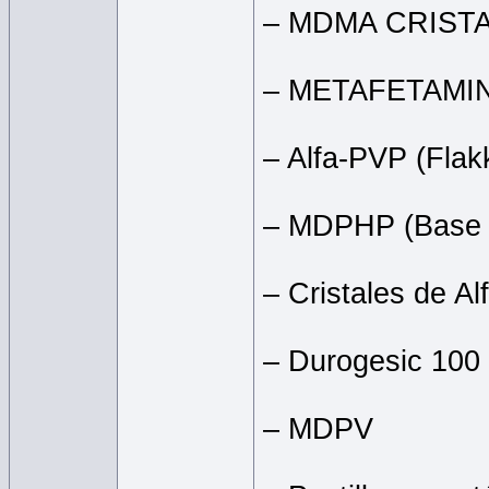
– MDMA CRIST
– METAFETAMI
– Alfa-PVP (Flak
– MDPHP (Base l
– Cristales de A
– Durogesic 100
– MDPV