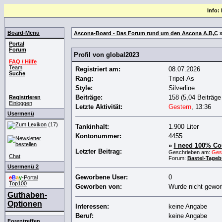
Info:
Board-Menü
Ascona-Board - Das Forum rund um den Ascona A,B,C
»
Portal
Forum
Profil von global2023
FAQ / Hilfe
Team
Registriert am:
08.07.2026
Suche
Rang:
Tripel-As
Style:
Silverline
Beiträge:
158 (5,04 Beiträge
Registrieren
Einloggen
Letzte Aktivität:
Gestern
,
13:36
Usermenü
(17)
Tankinhalt:
1.900 Liter
Kontonummer:
4455
»
I need 100% Cou
Letzter Beitrag:
Geschrieben am:
Ges
Chat
Forum:
Bastel-Tageb
Usermenü 2
Geworbene User:
0
e
B
a
y
-Portal
Top100
Geworben von:
Wurde nicht gewo
Guthaben-
Optionen
Interessen:
keine Angabe
Beruf:
keine Angabe
Forentreffen