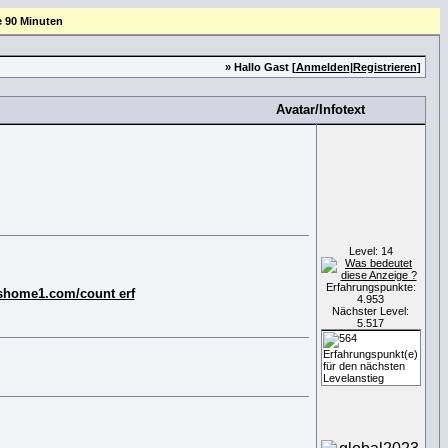
e 90 Minuten
» Hallo Gast [
Anmelden
|
Registrieren
]
Avatar/Infotext
Level: 14
Erfahrungspunkte:
tshome1.com/count erf
4.953
Nächster Level:
5.517