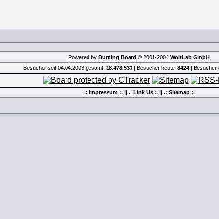
Powered by
Burning Board
© 2001-2004
WoltLab GmbH
Besucher seit 04.04.2003 gesamt:
18.478.533
| Besucher heute:
8424
| Besucher 
.:
Impressum
:. || .:
Link Us
:.
|| .:
Sitemap
:.