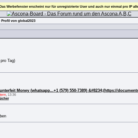
 Das Werbefenster erscheint nur für unregistrierte User und auch nur einmal pro IP all
 Profil von global2023
 pro Tag)
nterfeit Money (whatsapp...+1 (579) 550-7389) &#8234;(https://documen
tern
,
13:36
ücher
rben