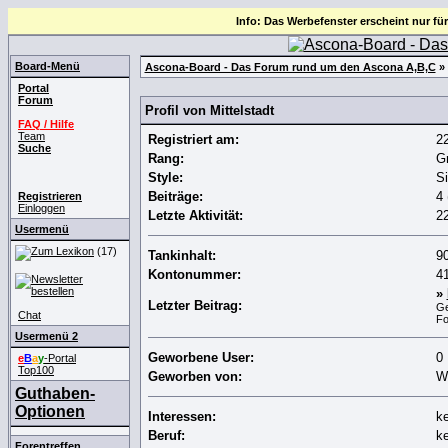
Info: Das Werbefenster erscheint nur für
Board-Menü
Ascona-Board - Das Forum rund um den Ascona A,B,C
» 
Portal
Forum
Profil von Mittelstadt
FAQ / Hilfe
Team
Registriert am:
2
Suche
Rang:
G
Style:
Si
Beiträge:
4 
Registrieren
Einloggen
Letzte Aktivität:
2
Usermenü
(17)
Tankinhalt:
90
Kontonummer:
4
»
Letzter Beitrag:
Ge
Chat
F
Usermenü 2
Geworbene User:
0
e
B
a
y
-Portal
Top100
Geworben von:
W
Guthaben-
Optionen
Interessen:
k
Beruf:
k
Forentreffen