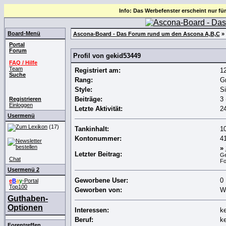
Info: Das Werbefenster erscheint nur für
Board-Menü
Ascona-Board - Das Forum rund um den Ascona A,B,C
» 
Portal
Forum
Profil von gekid53449
FAQ / Hilfe
Team
Registriert am:
1
Suche
Rang:
G
Style:
Si
Beiträge:
3 
Registrieren
Einloggen
Letzte Aktivität:
2
Usermenü
(17)
Tankinhalt:
10
Kontonummer:
4
»
Letzter Beitrag:
Ge
Chat
F
Usermenü 2
Geworbene User:
0
e
B
a
y
-Portal
Top100
Geworben von:
W
Guthaben-
Optionen
Interessen:
k
Beruf:
k
Forentreffen